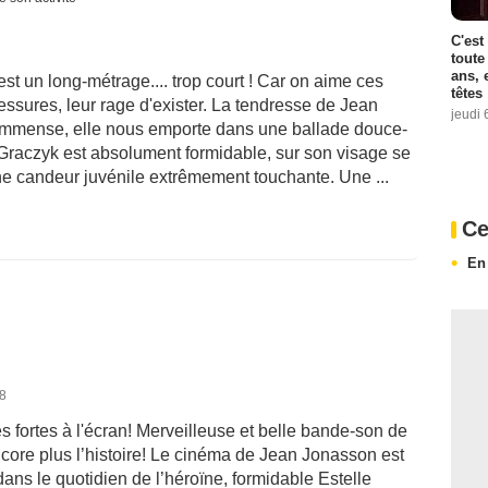
C'est
toute
ans, 
st un long-métrage.... trop court ! Car on aime ces
têtes
essures, leur rage d'exister. La tendresse de Jean
jeudi 
immense, elle nous emporte dans une ballade douce-
e Graczyk est absolument formidable, sur son visage se
taine candeur juvénile extrêmement touchante. Une ...
Ce
En
18
s fortes à l'écran! Merveilleuse et belle bande-son de
encore plus l’histoire! Le cinéma de Jean Jonasson est
e dans le quotidien de l’héroïne, formidable Estelle