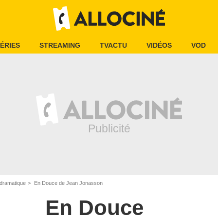
ÉRIES
STREAMING
TVACTU
VIDÉOS
VOD
dramatique
En Douce de Jean Jonasson
En Douce