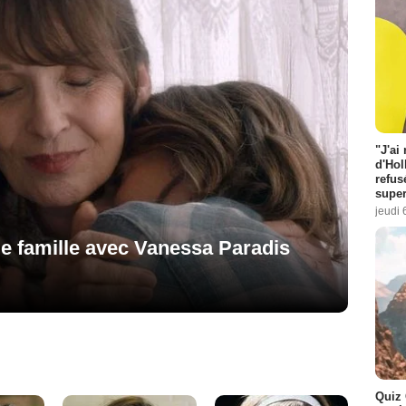
"J'ai
d'Hol
refus
super
jeudi 
de famille avec Vanessa Paradis
Quiz 