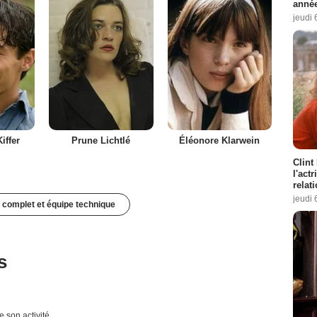
année
jeudi 
iffer
Prune Lichtlé
Éléonore Klarwein
Clint
l'act
relat
jeudi 
 complet et équipe technique
s
e son activité