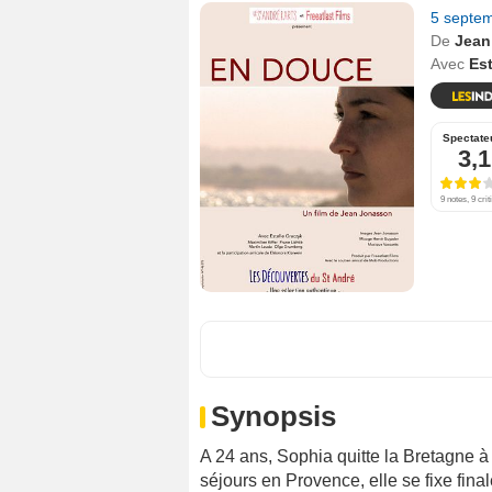
5 septe
De
Jean
Avec
Est
Spectate
3,1
9 notes, 9 crit
Synopsis
A 24 ans, Sophia quitte la Bretagne à 
séjours en Provence, elle se fixe fina