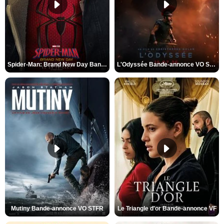
Spider-Man: Brand New Day Bande-annonce VO STFR
L'Odyssée Bande-annonce VO STFR
Mutiny Bande-annonce VO STFR
Le Triangle d'or Bande-annonce VF