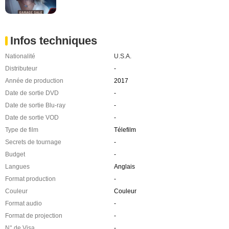
Infos techniques
Nationalité
U.S.A.
Distributeur
-
Année de production
2017
Date de sortie DVD
-
Date de sortie Blu-ray
-
Date de sortie VOD
-
Type de film
Télefilm
Secrets de tournage
-
Budget
-
Langues
Anglais
Format production
-
Couleur
Couleur
Format audio
-
Format de projection
-
N° de Visa
-