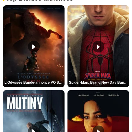
L'Odyssée Bande-annonce VO STFR
Spider-Man: Brand New Day Bande-annonce VO STFR