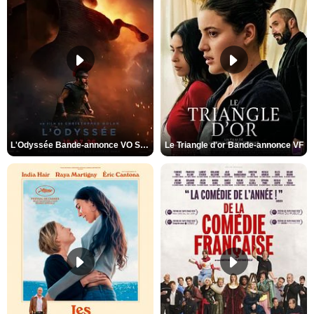
L'Odyssée Bande-annonce VO STFR
Le Triangle d'or Bande-annonce VF