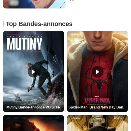
Top Bandes-annonces
Mutiny Bande-annonce VO STFR
Spider-Man: Brand New Day Bande-annonce VO STFR