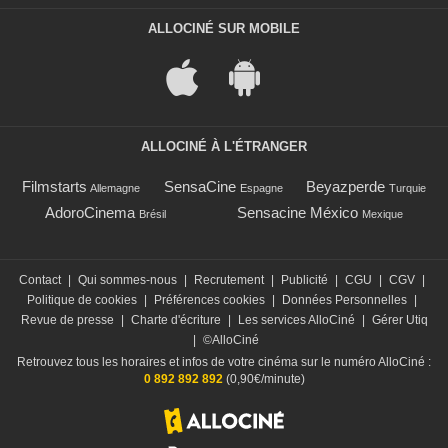
ALLOCINÉ SUR MOBILE
ALLOCINÉ À L'ÉTRANGER
Filmstarts
SensaCine
Beyazperde
Allemagne
Espagne
Turquie
AdoroCinema
Sensacine México
Brésil
Mexique
Contact
|
Qui sommes-nous
|
Recrutement
|
Publicité
|
CGU
|
CGV
|
Politique de cookies
|
Préférences cookies
|
Données Personnelles
|
Revue de presse
|
Charte d'écriture
|
Les services AlloCiné
|
Gérer Utiq
|
©AlloCiné
Retrouvez tous les horaires et infos de votre cinéma sur le numéro AlloCiné :
0 892 892 892
(0,90€/minute)