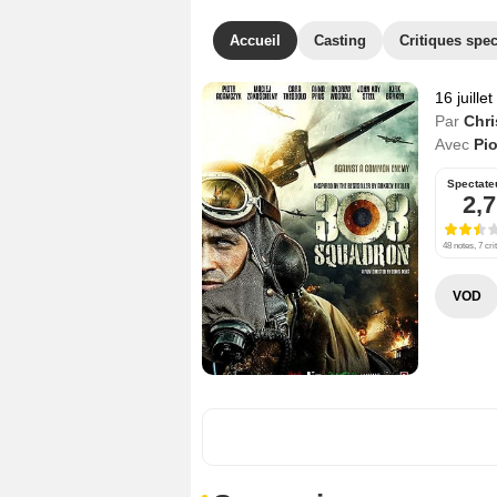
Accueil
Casting
Critiques spec
16 juille
Par
Chri
Avec
Pi
Spectate
2,7
48 notes, 7 cri
VOD