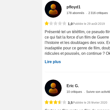
pfloyd1
178 abonnés
2 316 critiques
1,0
Publiée le 29 août 2019
Présenté tel un téléfilm, ce pseudo f
ce qui fait la force d'un film de Guerr
l'histoire et les doublages des voix. 
inadaptée pour ce genre de film, dou
ridicules et poussés, on continue ? Ok,
Lire plus
Eric G.
10 critiques
Suivre son activit
3,5
Publiée le 26 février 2020