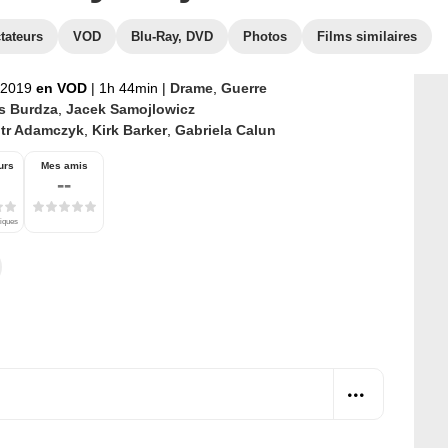
tateurs
VOD
Blu-Ray, DVD
Photos
Films similaires
t 2019
en VOD
|
1h 44min
|
Drame
,
Guerre
s Burdza
,
Jacek Samojlowicz
otr Adamczyk
,
Kirk Barker
,
Gabriela Calun
urs
Mes amis
--
tiques