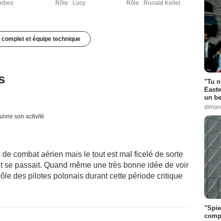
orbes
Rôle : Lucy
Rôle : Ronald Kellet
 complet et équipe technique
s
"Tu n
Eastw
un be
diman
uivre son activité
de combat aérien mais le tout est mal ficelé de sorte
ut se passait. Quand même une très bonne idée de voir
rôle des pilotes polonais durant cette période critique
"Spie
compl