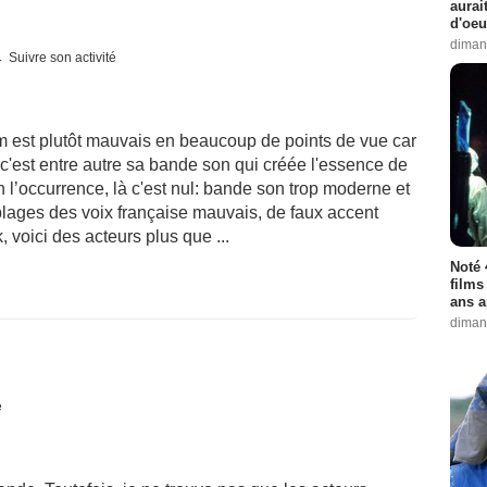
aurai
d'oeu
diman
Suivre son activité
ilm est plutôt mauvais en beaucoup de points de vue car
e c'est entre autre sa bande son qui créée l'essence de
En l’occurrence, là c'est nul: bande son trop moderne et
blages des voix française mauvais, de faux accent
 voici des acteurs plus que ...
Noté 
films
ans a
diman
é