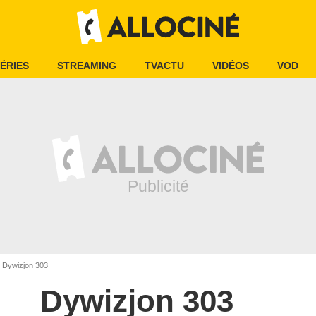
ÉRIES
STREAMING
TVACTU
VIDÉOS
VOD
Dywizjon 303
Dywizjon 303