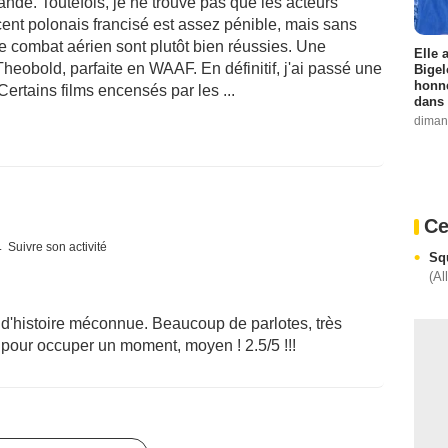
ande. Toutefois, je ne trouve pas que les acteurs
cent polonais francisé est assez pénible, mais sans
de combat aérien sont plutôt bien réussies. Une
Elle 
heobold, parfaite en WAAF. En définitif, j'ai passé une
Bigel
honne
Certains films encensés par les ...
dans 
diman
Ce
Suivre son activité
Sq
(Al
 d'histoire méconnue. Beaucoup de parlotes, très
 pour occuper un moment, moyen ! 2.5/5 !!!