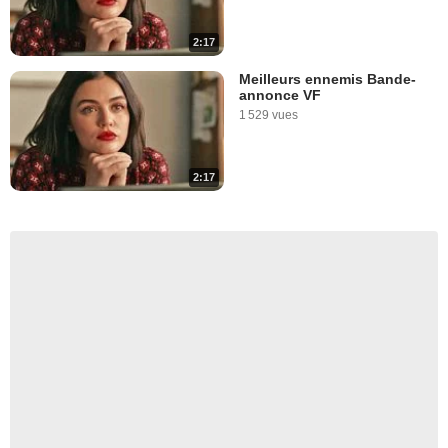
2:17
Meilleurs ennemis Bande-
annonce VF
1 529 vues
2:17