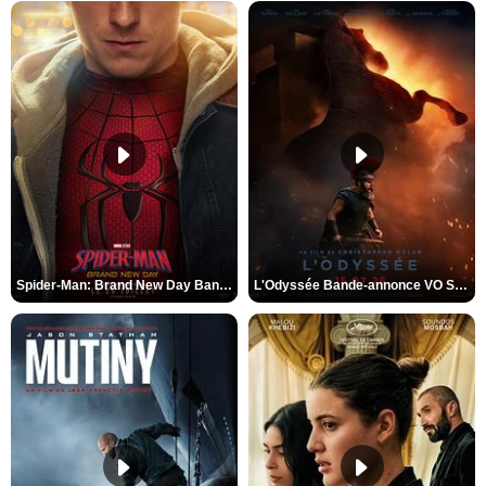
Spider-Man: Brand New Day Bande-annonce VO STFR
L'Odyssée Bande-annonce VO STFR