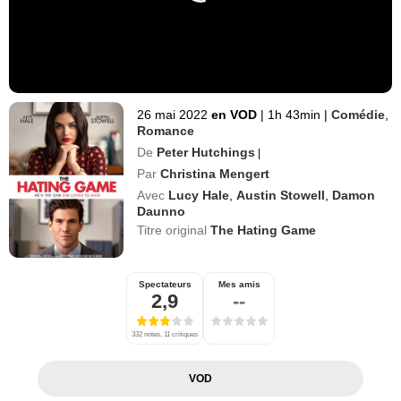
26 mai 2022
en VOD
|
1h 43min
|
Comédie
,
Romance
De
Peter Hutchings
|
Par
Christina Mengert
Avec
Lucy Hale
,
Austin Stowell
,
Damon
Daunno
Titre original
The Hating Game
Spectateurs
Mes amis
2,9
--
332 notes, 11 critiques
VOD