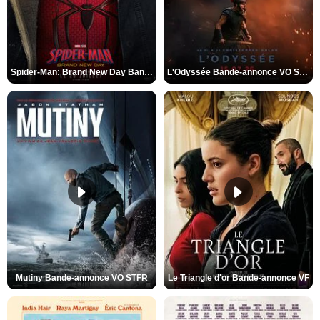
Spider-Man: Brand New Day Bande-annonce VO STFR
L'Odyssée Bande-annonce VO STFR
Mutiny Bande-annonce VO STFR
Le Triangle d'or Bande-annonce VF