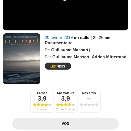
20 février 2019
en salle
|
2h 26min
|
Documentaire
De
Guillaume Massart
|
Par
Guillaume Massart
,
Adrien Mitterrand
Presse
Spectateurs
Mes amis
3,9
3,9
--
9 critiques
25 notes, 5 critiques
VOD