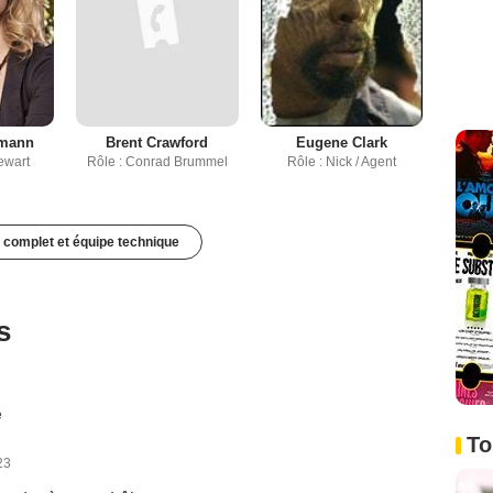
lmann
Brent Crawford
Eugene Clark
tewart
Rôle : Conrad Brummel
Rôle : Nick / Agent
 complet et équipe technique
s
é
To
23