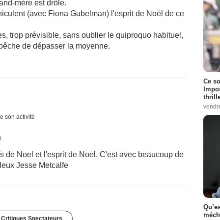
and-mère est drôle.
éhiculent (avec Fiona Gubelman) l'esprit de Noël de ce
s, trop prévisible, sans oublier le quiproquo habituel,
empêche de dépasser la moyenne.
Ce so
Impos
thrill
vendr
e son activité
9
ifs de Noel et l'esprit de Noel. C'est avec beaucoup de
lleux Jesse Metcalfe
Qu’es
méch
 Critiques Spectateurs