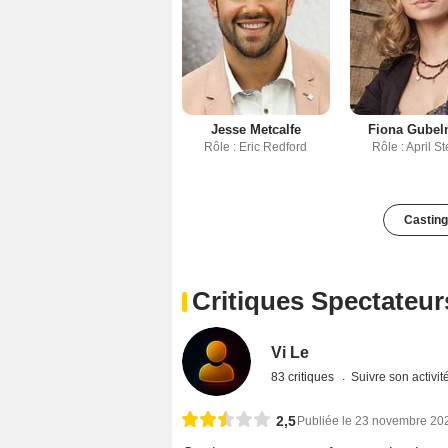
Jesse Metcalfe
Fiona Gube
Rôle : Eric Redford
Rôle : April S
Casting
Critiques Spectateur
Vi Le
83 critiques
Suivre son activit
2,5
Publiée le 23 novembre 20