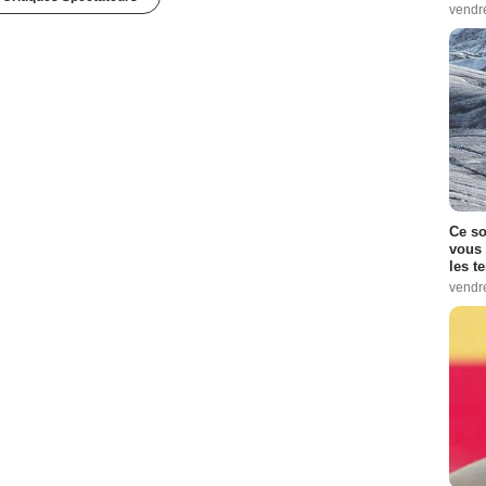
vendr
Ce so
vous 
les t
vendr