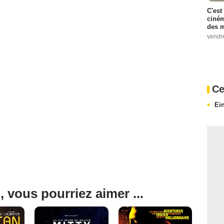
C'est
ciném
des m
vendr
Ce
Ei
, vous pourriez aimer ...