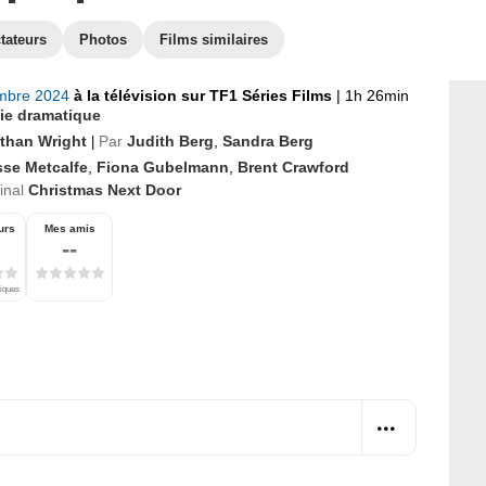
tateurs
Photos
Films similaires
mbre 2024
à la télévision sur TF1 Séries Films
|
1h 26min
e dramatique
than Wright
Par
Judith Berg
,
Sandra Berg
|
sse Metcalfe
,
Fiona Gubelmann
,
Brent Crawford
ginal
Christmas Next Door
urs
Mes amis
--
tiques