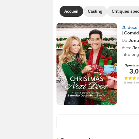
Accueil
Casting
Critiques spec
28 déce
|
Comédi
De
Jona
Avec
Je
Titre ori
Spectate
3,0
29 notes, 2 cri