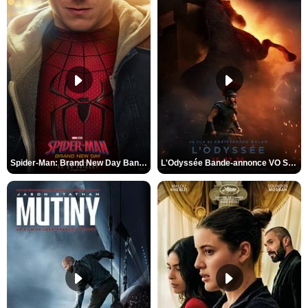
Spider-Man: Brand New Day Bande-annonce VO STFR
L'Odyssée Bande-annonce VO STFR