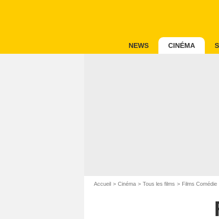
NEWS
CINÉMA
S
Accueil
Cinéma
Tous les films
Films Comédie