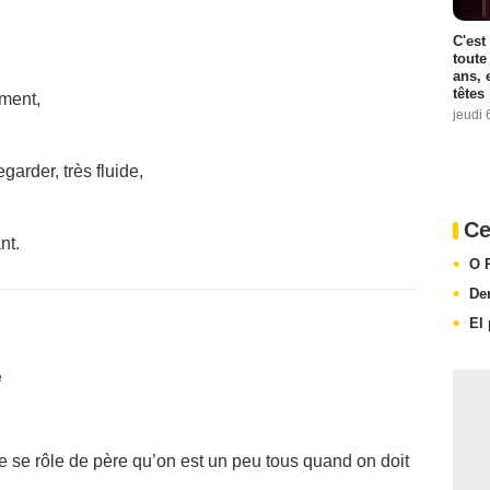
C'est
toute
ans, 
têtes
ement,
jeudi 
arder, très fluide,
Ce
nt.
O 
De
El
é
ue se rôle de père qu’on est un peu tous quand on doit