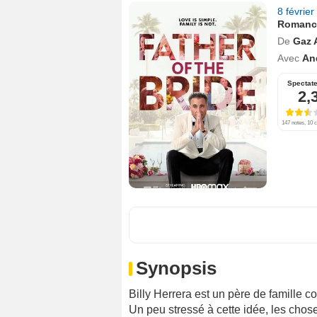
8 févrie
Romanc
De
Gaz 
Avec
An
Spectat
2,
147 notes, 10 c
Synopsis
Billy Herrera est un père de famille co
Un peu stressé à cette idée, les cho