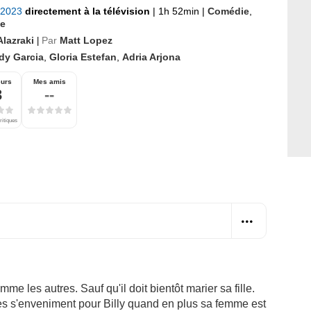
r 2023
directement à la télévision
|
1h 52min
|
Comédie
,
e
Alazraki
Par
Matt Lopez
|
dy Garcia
,
Gloria Estefan
,
Adria Arjona
eurs
Mes amis
3
--
ritiques
mme les autres. Sauf qu'il doit bientôt marier sa fille.
ses s'enveniment pour Billy quand en plus sa femme est