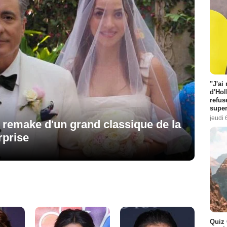
"J'ai
d'Hol
refus
super
jeudi 
 remake d'un grand classique de la
rprise
Quiz 