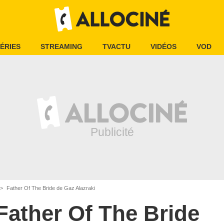
ÉRIES
STREAMING
TVACTU
VIDÉOS
VOD
Father Of The Bride de Gaz Alazraki
Father Of The Bride