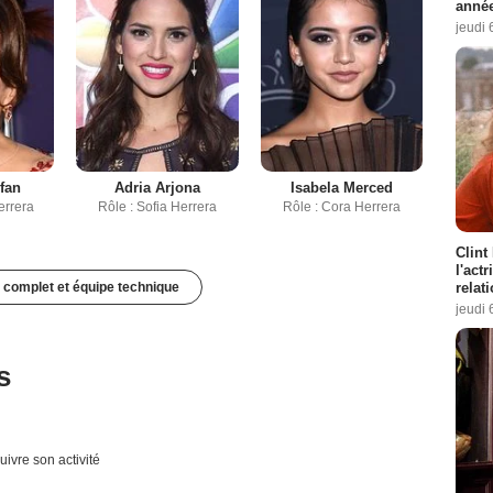
année
jeudi 
efan
Adria Arjona
Isabela Merced
errera
Rôle : Sofia Herrera
Rôle : Cora Herrera
Clint
l'act
relat
 complet et équipe technique
jeudi 
s
uivre son activité