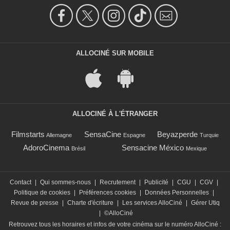
ALLOCINÉ SUR MOBILE
ALLOCINÉ À L'ÉTRANGER
Filmstarts
SensaCine
Beyazperde
Allemagne
Espagne
Turquie
AdoroCinema
Sensacine México
Brésil
Mexique
Contact
|
Qui sommes-nous
|
Recrutement
|
Publicité
|
CGU
|
CGV
|
Politique de cookies
|
Préférences cookies
|
Données Personnelles
|
Revue de presse
|
Charte d'écriture
|
Les services AlloCiné
|
Gérer Utiq
|
©AlloCiné
Retrouvez tous les horaires et infos de votre cinéma sur le numéro AlloCiné :