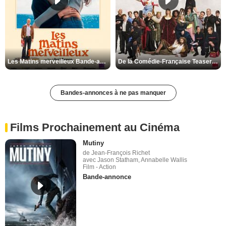
Les Matins merveilleux Bande-annonce VF
De la Comédie-Française Teaser VF
Bandes-annonces à ne pas manquer
Films Prochainement au Cinéma
Mutiny
de Jean-François Richet
avec Jason Statham, Annabelle Wallis
Film - Action
Bande-annonce