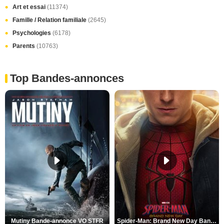
Art et essai
(11374)
Famille / Relation familiale
(2645)
Psychologies
(6178)
Parents
(10763)
Top Bandes-annonces
Mutiny Bande-annonce VO STFR
Spider-Man: Brand New Day Bande-annonce VO STFR