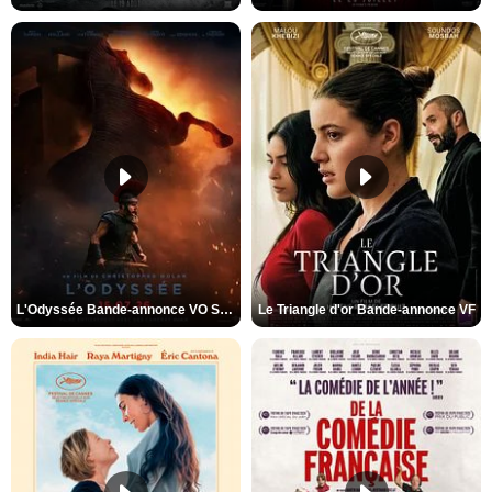
L'Odyssée Bande-annonce VO STFR
Le Triangle d'or Bande-annonce VF