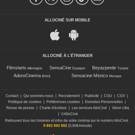
ALLOCINÉ SUR MOBILE
ALLOCINÉ À L'ÉTRANGER
Filmstarts
SensaCine
Beyazperde
Allemagne
Espagne
Turquie
AdoroCinema
Sensacine México
Brésil
Mexique
Contact
|
Qui sommes-nous
|
Recrutement
|
Publicité
|
CGU
|
CGV
|
Politique de cookies
|
Préférences cookies
|
Données Personnelles
|
Revue de presse
|
Charte d'écriture
|
Les services AlloCiné
|
Gérer Utiq
|
©AlloCiné
Retrouvez tous les horaires et infos de votre cinéma sur le numéro AlloCiné :
0 892 892 892
(0,90€/minute)