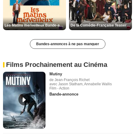
Les Matins merveilleux Bande-annonce VF
De la Comédie-Française Teaser VF
Bandes-annonces à ne pas manquer
Films Prochainement au Cinéma
Mutiny
de Jean-François Richet
avec Jason Statham, Annabelle Wallis
Film - Action
Bande-annonce