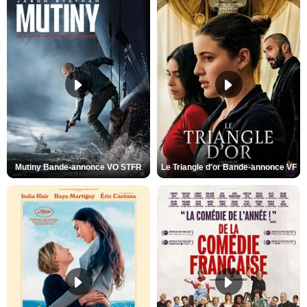
Mutiny Bande-annonce VO STFR
Le Triangle d'or Bande-annonce VF