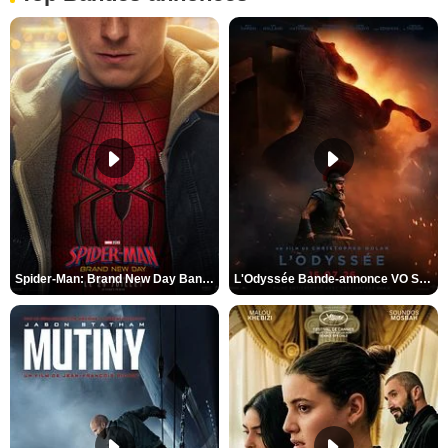
Spider-Man: Brand New Day Bande-annonce VO STFR
L'Odyssée Bande-annonce VO STFR