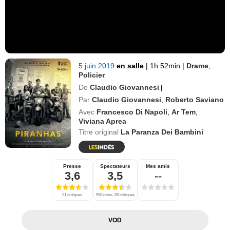
5 juin 2019
en salle
|
1h 52min
|
Drame
,
Policier
De
Claudio Giovannesi
|
Par
Claudio Giovannesi
,
Roberto Saviano
Avec
Francesco Di Napoli
,
Ar Tem
,
Viviana Aprea
Titre original
La Paranza Dei Bambini
Presse
Spectateurs
Mes amis
3,6
3,5
--
21 critiques
958 notes, 83 critiques
VOD