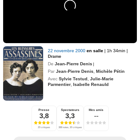
22 novembre 2000
en salle
|
1h 34min
|
Drame
De
Jean-Pierre Denis
|
Par
Jean-Pierre Denis
,
Michèle Pétin
Avec
Sylvie Testud
,
Julie-Marie
Parmentier
,
Isabelle Renauld
Presse
Spectateurs
Mes amis
3,8
3,3
--
20 critiques
388 notes, 30 critiques