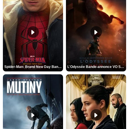
Spider-Man: Brand New Day Bande-annonce VO STFR
L'Odyssée Bande-annonce VO STFR