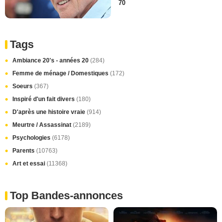
70
Tags
Ambiance 20's - années 20
(284)
Femme de ménage / Domestiques
(172)
Soeurs
(367)
Inspiré d'un fait divers
(180)
D'après une histoire vraie
(914)
Meurtre / Assassinat
(2189)
Psychologies
(6178)
Parents
(10763)
Art et essai
(11368)
Top Bandes-annonces