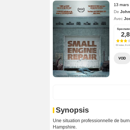
13 mars
De
John
Avec
Jo
Spectate
2,8
62 notes, 8 cri
VOD
Synopsis
Une situation professionnelle de bur
Hampshire.