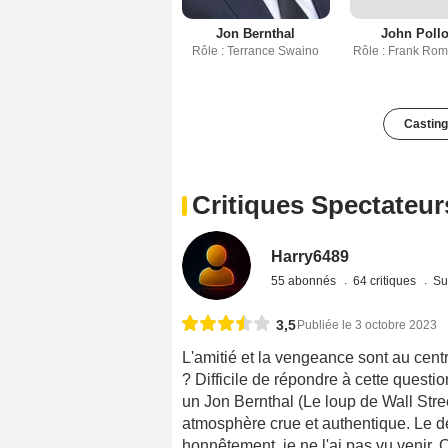
Jon Bernthal
John Poll
Rôle : Terrance Swaino
Rôle : Frank Ro
Casting
Critiques Spectateur
Harry6489
55 abonnés
64 critiques
Su
3,5
Publiée le 3 octobre 2023
L'amitié et la vengeance sont au cent
? Difficile de répondre à cette questi
un Jon Bernthal (Le loup de Wall Stree
atmosphère crue et authentique. Le dé
honnêtement, je ne l'ai pas vu venir. 