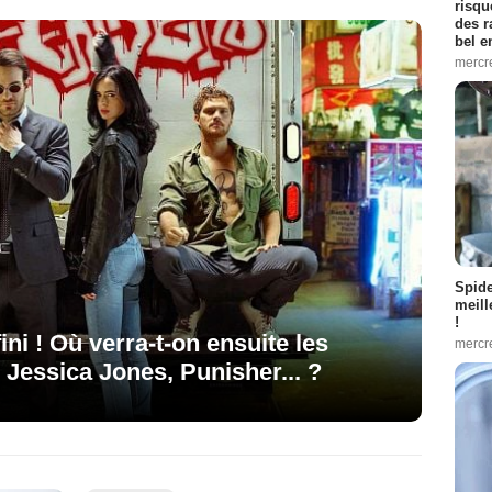
risqu
des r
bel 
mercr
Spid
meill
!
fini ! Où verra-t-on ensuite les
mercr
 Jessica Jones, Punisher... ?