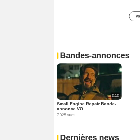
Vo
Bandes-annonces
2:12
Small Engine Repair Bande-
annonce VO
7 025 vues
Dernières news