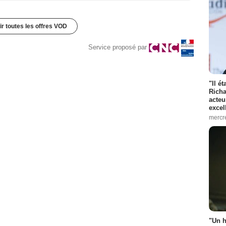
ir toutes les offres VOD
Service proposé par
"Il é
Richa
acteu
excel
mercr
"Un h