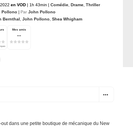
 2022
en VOD
|
1h 43min
|
Comédie
,
Drame
,
Thriller
 Pollono
Par
John Pollono
|
n Bernthal
,
John Pollono
,
Shea Whigham
urs
Mes amis
--
tiques
n-out dans une petite boutique de mécanique du New