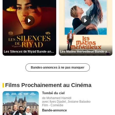
Les Silences de Riyad Bande-annonce VO STFR
Les Matins merveilleux Bande-annonce VF
Bandes-annonces à ne pas manquer
Films Prochainement au Cinéma
Tombé du ciel
de Mohamed Hamidi
avec Ilyes Djadel, Josiane Balasko
Film - Comédie
Bande-annonce