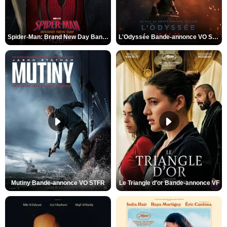
Spider-Man: Brand New Day Bande-annonce VO STFR
L'Odyssée Bande-annonce VO STFR
Mutiny Bande-annonce VO STFR
Le Triangle d'or Bande-annonce VF