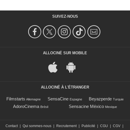
SUIVEZ-NOUS
ALLOCINÉ SUR MOBILE
ALLOCINÉ À L'ÉTRANGER
Filmstarts
SensaCine
Beyazperde
Allemagne
Espagne
Turquie
AdoroCinema
Sensacine México
Brésil
Mexique
Contact
|
Qui sommes-nous
|
Recrutement
|
Publicité
|
CGU
|
CGV
|