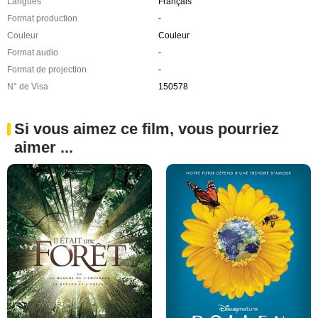
Langues
Français
Format production
-
Couleur
Couleur
Format audio
-
Format de projection
-
N° de Visa
150578
Si vous aimez ce film, vous pourriez
aimer ...