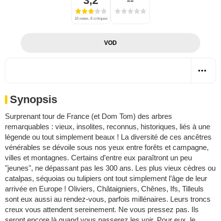
3,2
--
16 notes, 8 critiques
VOD
Synopsis
Surprenant tour de France (et Dom Tom) des arbres
remarquables : vieux, insolites, reconnus, historiques, liés à une
légende ou tout simplement beaux ! La diversité de ces ancêtres
vénérables se dévoile sous nos yeux entre forêts et campagne,
villes et montagnes. Certains d’entre eux paraîtront un peu
"jeunes", ne dépassant pas les 300 ans. Les plus vieux cèdres ou
catalpas, séquoias ou tulipiers ont tout simplement l’âge de leur
arrivée en Europe ! Oliviers, Châtaigniers, Chênes, Ifs, Tilleuls
sont eux aussi au rendez-vous, parfois millénaires. Leurs troncs
creux vous attendent sereinement. Ne vous pressez pas. Ils
seront encore là quand vous passerez les voir. Pour eux, le