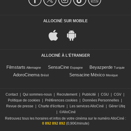
ALLOCINÉ SUR MOBILE
ALLOCINÉ À L'ÉTRANGER
Filmstarts
SensaCine
Beyazperde
Allemagne
Espagne
Turquie
AdoroCinema
Sensacine México
Brésil
Mexique
Contact
|
Qui sommes-nous
|
Recrutement
|
Publicité
|
CGU
|
CGV
|
Politique de cookies
|
Préférences cookies
|
Données Personnelles
|
Revue de presse
|
Charte d'écriture
|
Les services AlloCiné
|
Gérer Utiq
|
©AlloCiné
Retrouvez tous les horaires et infos de votre cinéma sur le numéro AlloCiné :
0 892 892 892
(0,90€/minute)