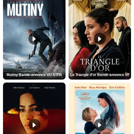
Mutiny Bande-annonce VO STFR
Le Triangle d'or Bande-annonce VF