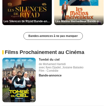
Les Silences de Riyad Bande-annonce VO STFR
Les Matins merveilleux Bande-annonce VF
Bandes-annonces à ne pas manquer
Films Prochainement au Cinéma
Tombé du ciel
de Mohamed Hamidi
avec Ilyes Djadel, Josiane Balasko
Film - Comédie
Bande-annonce