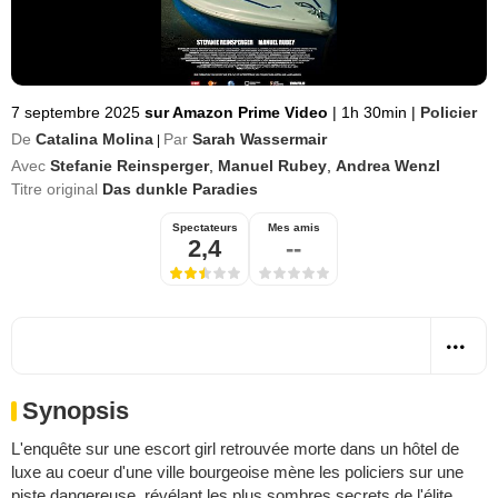
7 septembre 2025
sur Amazon Prime Video
|
1h 30min
|
Policier
De
Catalina Molina
Par
Sarah Wassermair
|
Avec
Stefanie Reinsperger
,
Manuel Rubey
,
Andrea Wenzl
Titre original
Das dunkle Paradies
Spectateurs
Mes amis
2,4
--
Synopsis
L'enquête sur une escort girl retrouvée morte dans un hôtel de
luxe au coeur d'une ville bourgeoise mène les policiers sur une
piste dangereuse, révélant les plus sombres secrets de l'élite