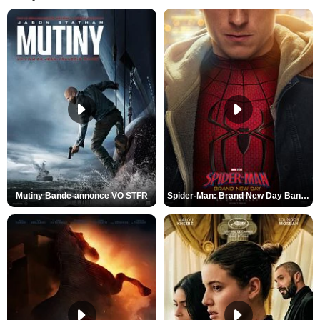
Mutiny Bande-annonce VO STFR
Spider-Man: Brand New Day Bande-annonce VO STFR