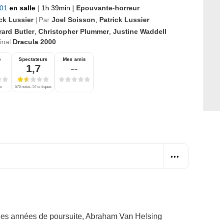
001
en salle
|
1h 39min
|
Epouvante-horreur
ck Lussier
Par
Joel Soisson
,
Patrick Lussier
|
ard Butler
,
Christopher Plummer
,
Justine Waddell
ginal
Dracula 2000
e
Spectateurs
Mes amis
1,7
--
es
576 notes, 54 critiques
des années de poursuite, Abraham Van Helsing