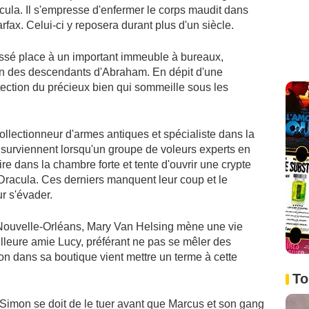
acula. Il s'empresse d'enfermer le corps maudit dans
ax. Celui-ci y reposera durant plus d'un siècle.
aissé place à un important immeuble à bureaux,
un des descendants d'Abraham. En dépit d'une
otection du précieux bien qui sommeille sous les
llectionneur d'armes antiques et spécialiste dans la
surviennent lorsqu'un groupe de voleurs experts en
ire dans la chambre forte et tente d'ouvrir une crypte
Dracula. Ces derniers manquent leur coup et le
r s'évader.
 Nouvelle-Orléans, Mary Van Helsing mène une vie
leure amie Lucy, préférant ne pas se mêler des
mon dans sa boutique vient mettre un terme à cette
To
 Simon se doit de le tuer avant que Marcus et son gang