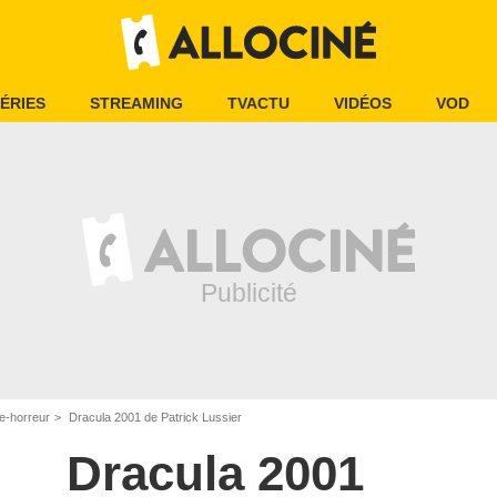
ÉRIES
STREAMING
TVACTU
VIDÉOS
VOD
e-horreur
Dracula 2001 de Patrick Lussier
Dracula 2001