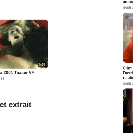
année
jeudi 
0:55
Clint
a 2001 Teaser VF
l'act
relat
ues
jeudi 
et extrait