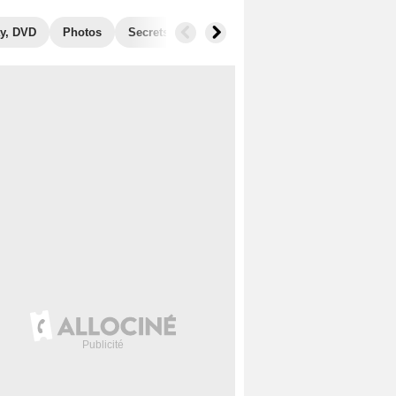
y, DVD
Photos
Secrets de tournage
Box Office
Films si