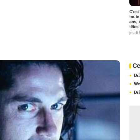
C'est
toute
ans, 
têtes
jeudi 
Ce
Dr
We
Dr