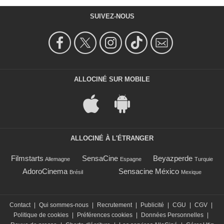
SUIVEZ-NOUS
ALLOCINÉ SUR MOBILE
ALLOCINÉ À L'ÉTRANGER
Filmstarts
SensaCine
Beyazperde
Allemagne
Espagne
Turquie
AdoroCinema
Sensacine México
Brésil
Mexique
Contact
|
Qui sommes-nous
|
Recrutement
|
Publicité
|
CGU
|
CGV
|
Politique de cookies
|
Préférences cookies
|
Données Personnelles
|