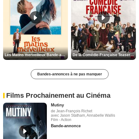
Les Matins merveilleux Bande-annonce VF
De la Comédie-Française Teaser VF
Bandes-annonces à ne pas manquer
Films Prochainement au Cinéma
Mutiny
de Jean-François Richet
avec Jason Statham, Annabelle Wallis
Film - Action
Bande-annonce