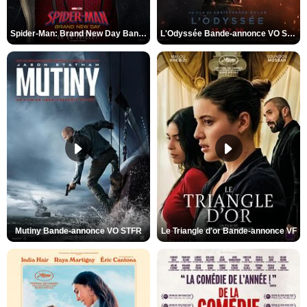
Spider-Man: Brand New Day Bande-annonce VO STFR
L'Odyssée Bande-annonce VO STFR
Mutiny Bande-annonce VO STFR
Le Triangle d'or Bande-annonce VF