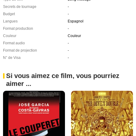
Secrets de tournage
-
Budget
-
Langues
Espagnol
Format production
-
Couleur
Couleur
Format audio
-
Format de projection
-
N° de Visa
-
Si vous aimez ce film, vous pourriez
aimer ...