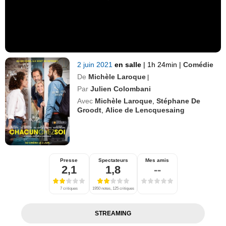
2 juin 2021
en salle
|
1h 24min
|
Comédie
De
Michèle Laroque
|
Par
Julien Colombani
Avec
Michèle Laroque
,
Stéphane De
Groodt
,
Alice de Lencquesaing
Presse
Spectateurs
Mes amis
2,1
1,8
--
7 critiques
1950 notes, 125 critiques
STREAMING