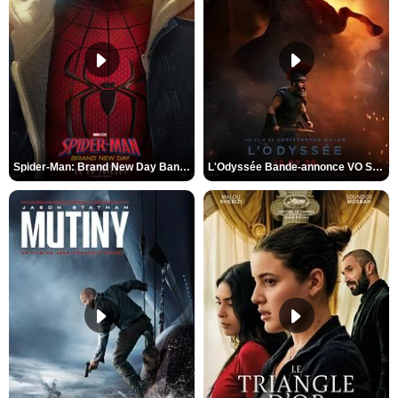
Spider-Man: Brand New Day Bande-annonce VO STFR
L'Odyssée Bande-annonce VO STFR