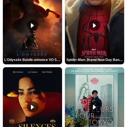
L'Odyssée Bande-annonce VO STFR
Spider-Man: Brand New Day Bande-annonce VO STFR