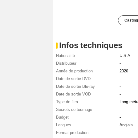
Casting
Infos techniques
Nationalité
U.S.A.
Distributeur
-
Année de production
2020
Date de sortie DVD
-
Date de sortie Blu-ray
-
Date de sortie VOD
-
Type de film
Long métr
Secrets de tournage
-
Budget
-
Langues
Anglais
Format production
-