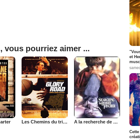
, vous pourriez aimer ...
"Vous
et He
muscl
samed
arter
Les Chemins du triomphe
A la recherche de Bobby Fischer
Cette
créat