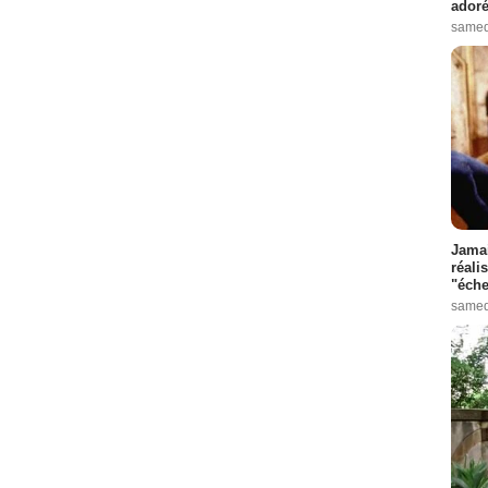
adoré
samed
Jamai
réali
"éche
samed