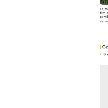
Le me
film 
comé
samed
Ce
Bl