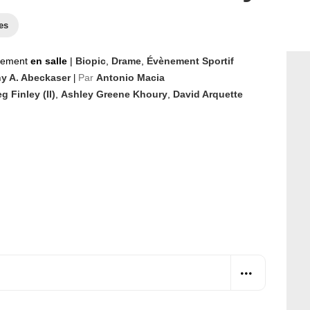
es
nement
en salle
|
Biopic
,
Drame
,
Évènement Sportif
y A. Abeckaser
Par
Antonio Macia
|
g Finley (II)
,
Ashley Greene Khoury
,
David Arquette