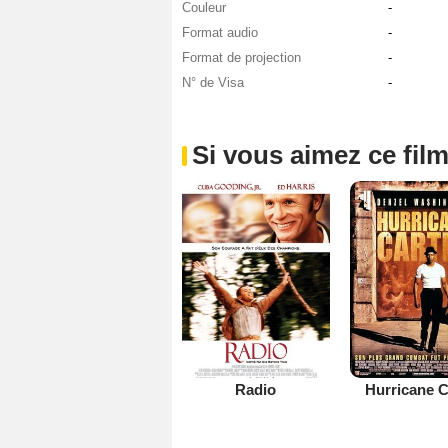
Couleur
-
Format audio
-
Format de projection
-
N° de Visa
-
Si vous aimez ce film
Radio
Hurricane C