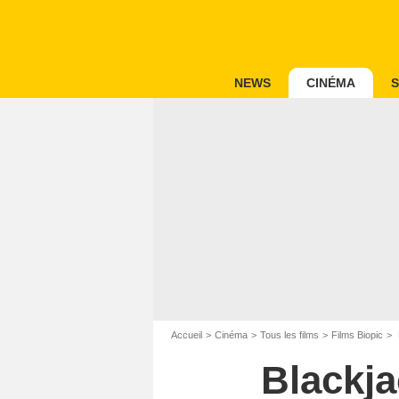
NEWS
CINÉMA
S
Accueil
Cinéma
Tous les films
Films Biopic
Blackja