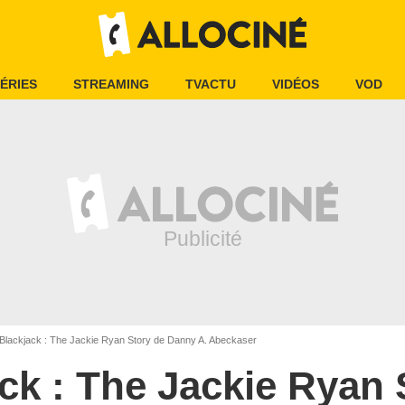
ÉRIES
STREAMING
TVACTU
VIDÉOS
VOD
Blackjack : The Jackie Ryan Story de Danny A. Abeckaser
ck : The Jackie Ryan 