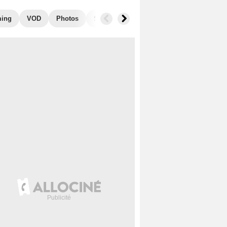
ming
VOD
Photos
Secrets de tournage
Box Office