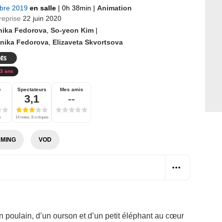
bre 2019
en salle
|
0h 38min
|
Animation
reprise
22 juin 2020
nika Fedorova
,
So-yeon Kim
|
onika Fedorova
,
Elizaveta Skvortsova
3 ans
e
Spectateurs
Mes amis
3,1
--
s
14 notes, 8 critiques
MING
VOD
 poulain, d’un ourson et d’un petit éléphant au cœur