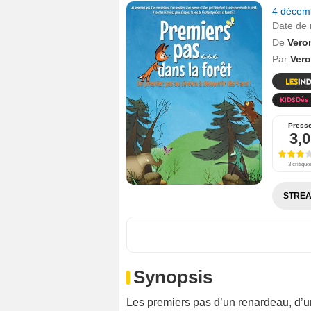
4 décem
Date de 
De
Vero
Par
Ver
Dès 
Press
3,0
3 critique
STREA
Synopsis
Les premiers pas d’un renardeau, d’un