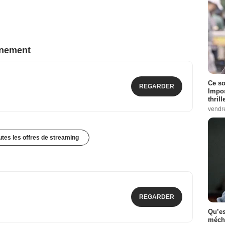
nnement
Ce so
REGARDER
Impos
thrill
vendr
outes les offres de streaming
REGARDER
Qu’es
méch