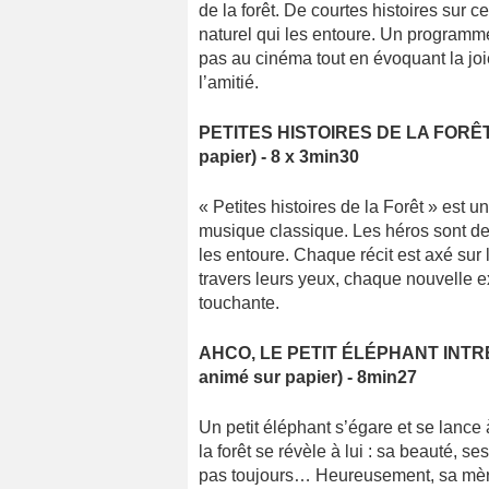
de la forêt. De courtes histoires sur 
naturel qui les entoure. Un programm
pas au cinéma tout en évoquant la joie 
l’amitié.
PETITES HISTOIRES DE LA FORÊT - 2
papier) - 8 x 3min30
« Petites histoires de la Forêt » est
musique classique. Les héros sont de
les entoure. Chaque récit est axé su
travers leurs yeux, chaque nouvelle ex
touchante.
AHCO, LE PETIT ÉLÉPHANT INTRÉPID
animé sur papier) - 8min27
Un petit éléphant s’égare et se lance à
la forêt se révèle à lui : sa beauté, s
pas toujours… Heureusement, sa mère v