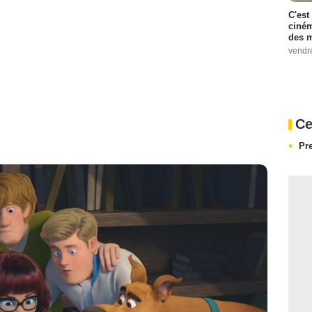
C'est
ciném
des m
vendr
Ce
Pr