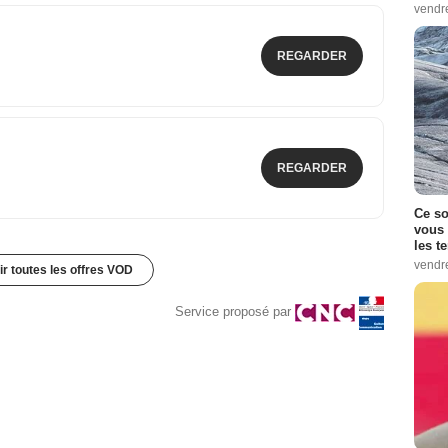
vendr
REGARDER
REGARDER
Ce so
vous 
les t
vendr
ir toutes les offres VOD
Service proposé par