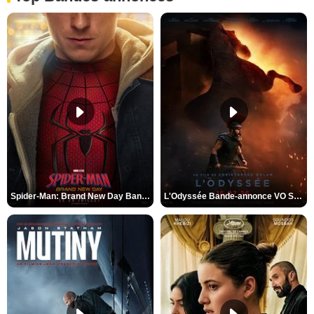
Spider-Man: Brand New Day Bande-annonce VO STFR
L'Odyssée Bande-annonce VO STFR