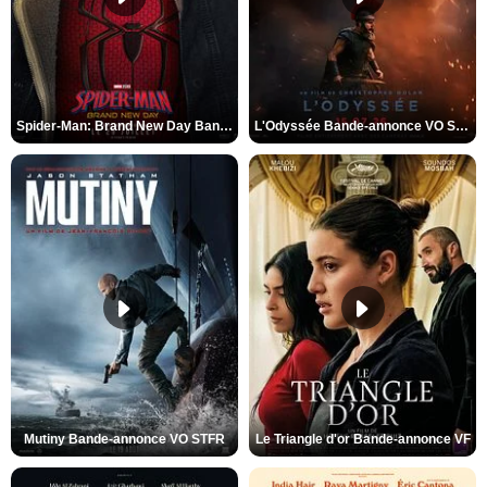
Spider-Man: Brand New Day Bande-annonce VO STFR
L'Odyssée Bande-annonce VO STFR
Mutiny Bande-annonce VO STFR
Le Triangle d'or Bande-annonce VF