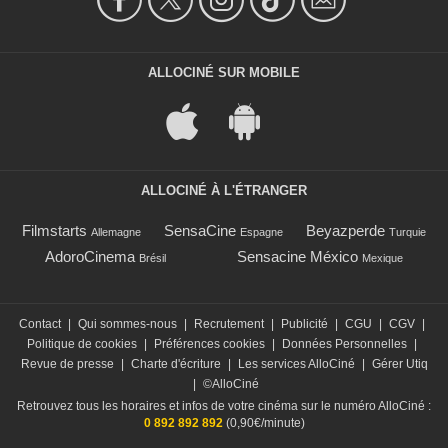
ALLOCINÉ SUR MOBILE
ALLOCINÉ À L'ÉTRANGER
Filmstarts
SensaCine
Beyazperde
Allemagne
Espagne
Turquie
AdoroCinema
Sensacine México
Brésil
Mexique
Contact
|
Qui sommes-nous
|
Recrutement
|
Publicité
|
CGU
|
CGV
|
Politique de cookies
|
Préférences cookies
|
Données Personnelles
|
Revue de presse
|
Charte d'écriture
|
Les services AlloCiné
|
Gérer Utiq
|
©AlloCiné
Retrouvez tous les horaires et infos de votre cinéma sur le numéro AlloCiné :
0 892 892 892
(0,90€/minute)