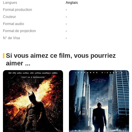
Langues
Anglais
Format production
-
Couleur
-
Format audio
-
Format de projection
-
N° de Visa
-
Si vous aimez ce film, vous pourriez
aimer ...