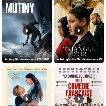
Mutiny Bande-annonce VO STFR
Le Triangle d'or Bande-annonce VF