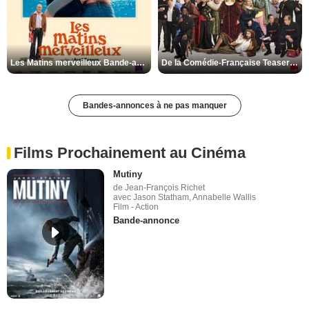
Les Matins merveilleux Bande-annonce VF
De la Comédie-Française Teaser VF
Bandes-annonces à ne pas manquer
Films Prochainement au Cinéma
Mutiny
de Jean-François Richet
avec Jason Statham, Annabelle Wallis
Film - Action
Bande-annonce