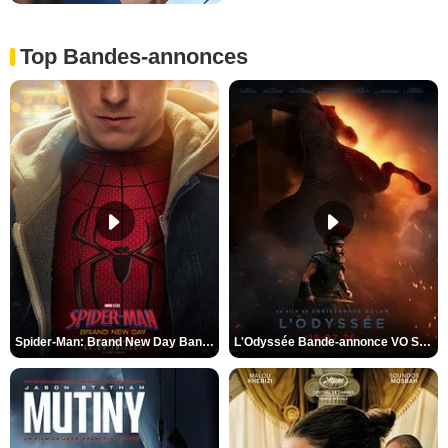
Top Bandes-annonces
Spider-Man: Brand New Day Bande-annonce VO STFR
L'Odyssée Bande-annonce VO STFR