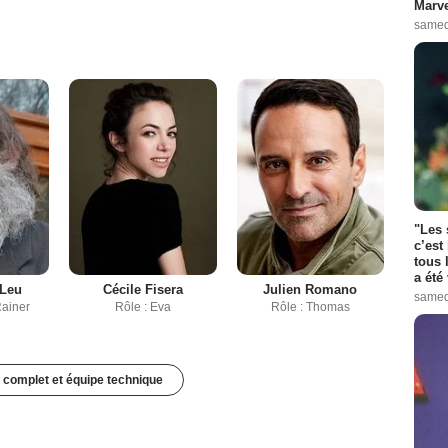
Marve
samed
"Les 
c’est
tous 
a été 
 Leu
Cécile Fisera
Julien Romano
samed
Rainer
Rôle : Eva
Rôle : Thomas
 complet et équipe technique