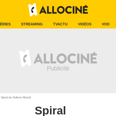
ÉRIES
STREAMING
TVACTU
VIDÉOS
VOD
Spiral de Sofiene Mamdi
Spiral