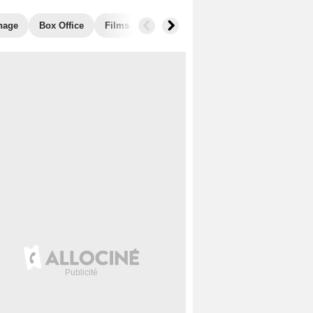
nage
Box Office
Films similaires