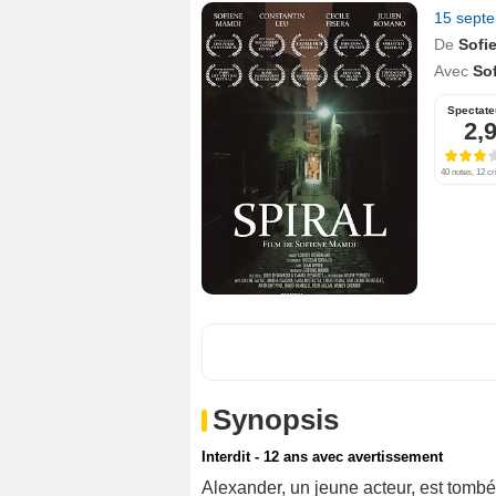
15 sept
De
Sofi
Avec
So
Spectate
2,
40 notes, 12 cr
Synopsis
Interdit - 12 ans avec avertissement
Alexander, un jeune acteur, est tomb