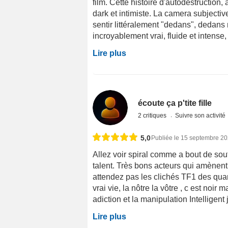
film. Cette histoire d'autodestructio
dark et intimiste. La camera subjectiv
sentir littéralement "dedans", dedans
incroyablement vrai, fluide et intense,
Lire plus
écoute ça p'tite fille
2 critiques
Suivre son activité
5,0
Publiée le 15 septembre 2
Allez voir spiral comme a bout de sou
talent. Très bons acteurs qui amènent
attendez pas les clichés TF1 des quar
vrai vie, la nôtre la vôtre , c est noir
adiction et la manipulation Intelligent 
Lire plus