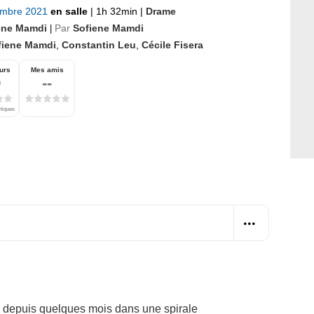
embre 2021
en salle
|
1h 32min
|
Drame
ene Mamdi
Par
Sofiene Mamdi
|
fiene Mamdi
,
Constantin Leu
,
Cécile Fisera
urs
Mes amis
9
--
itiques
é depuis quelques mois dans une spirale