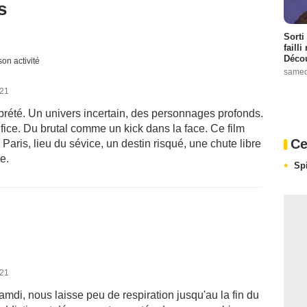
s
Sorti
failli
Décou
son activité
samed
021
erprété. Un univers incertain, des personnages profonds.
ice. Du brutal comme un kick dans la face. Ce film
Ce
. Paris, lieu du sévice, un destin risqué, une chute libre
e.
Sp
021
mdi, nous laisse peu de respiration jusqu'au la fin du