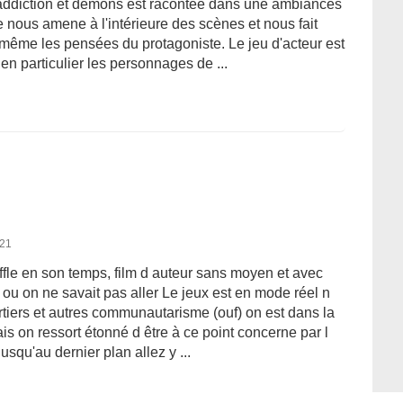
n, addiction et démons est racontée dans une ambiances
e nous amene à l'intérieure des scènes et nous fait
 même les pensées du protagoniste. Le jeu d'acteur est
 en particulier les personnages de ...
021
ffle en son temps, film d auteur sans moyen et avec
 ou on ne savait pas aller Le jeux est en mode réel n
tiers et autres communautarisme (ouf) on est dans la
 mais on ressort étonné d être à ce point concerne par l
jusqu'au dernier plan allez y ...