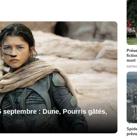
Prése
ficti
mort 
samed
5 septembre : Dune, Pourris gâtés,
Spide
prévu