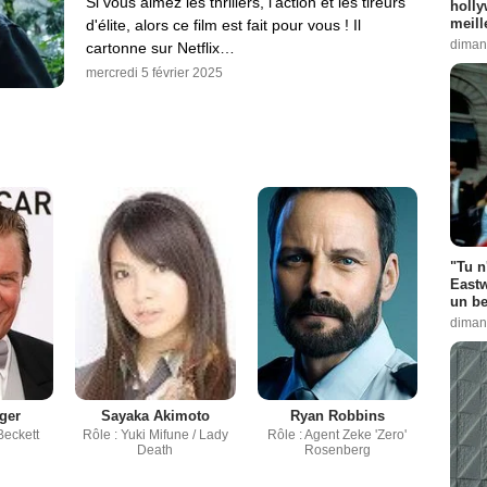
Si vous aimez les thrillers, l'action et les tireurs
holly
meill
d'élite, alors ce film est fait pour vous ! Il
diman
cartonne sur Netflix…
mercredi 5 février 2025
"Tu n
Eastw
un be
diman
ger
Sayaka Akimoto
Ryan Robbins
Beckett
Rôle : Yuki Mifune / Lady
Rôle : Agent Zeke 'Zero'
Death
Rosenberg