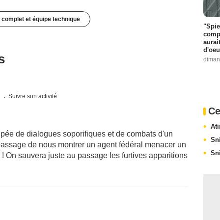
 complet et équipe technique
"Spie
compl
aurai
d'oeu
s
diman
s
Suivre son activité
Ce
At
upée de dialogues soporifiques et de combats d'un
Sn
 passage de nous montrer un agent fédéral menacer un
Sn
 ! On sauvera juste au passage les furtives apparitions