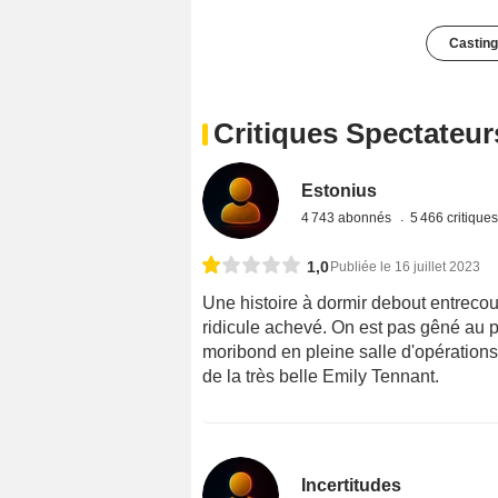
Casting
Critiques Spectateur
Estonius
4 743 abonnés
5 466 critique
1,0
Publiée le 16 juillet 2023
Une histoire à dormir debout entreco
ridicule achevé. On est pas gêné au
moribond en pleine salle d'opérations
de la très belle Emily Tennant.
Incertitudes