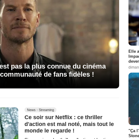
Elle 
Impac
deven
’est pas la plus connue du cinéma
diman
e communauté de fans fidèles !
News - Streaming
Ce soir sur Netflix : ce thriller
d'action est mal noté, mais tout le
monde le regarde !
"Ça l
Stone