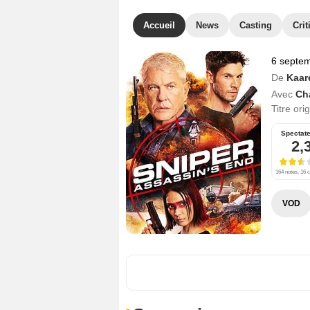
Accueil
News
Casting
Crit
6 septe
De
Kaar
Avec
Ch
Titre ori
Spectat
2,
164 notes, 16 c
VOD