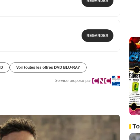
REGARDER
REGARDER
OD
Voir toutes les offres DVD BLU-RAY
Service proposé par
To