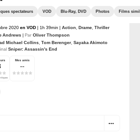
iques spectateurs
VOD
Blu-Ray, DVD
Photos
Films simi
mbre 2020
en VOD
|
1h 39min
|
Action
,
Drame
,
Thriller
e Andrews
Par
Oliver Thompson
|
ad Michael Collins
,
Tom Berenger
,
Sayaka Akimoto
ginal
Sniper: Assassin's End
eurs
Mes amis
3
--
ritiques