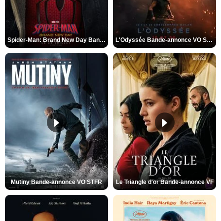
Spider-Man: Brand New Day Bande-annonce VO STFR
L'Odyssée Bande-annonce VO STFR
Mutiny Bande-annonce VO STFR
Le Triangle d'or Bande-annonce VF