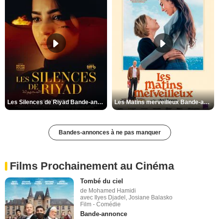
Les Silences de Riyad Bande-annonce VO STFR
Les Matins merveilleux Bande-annonce VF
Bandes-annonces à ne pas manquer
Films Prochainement au Cinéma
Tombé du ciel
de Mohamed Hamidi
avec Ilyes Djadel, Josiane Balasko
Film - Comédie
Bande-annonce