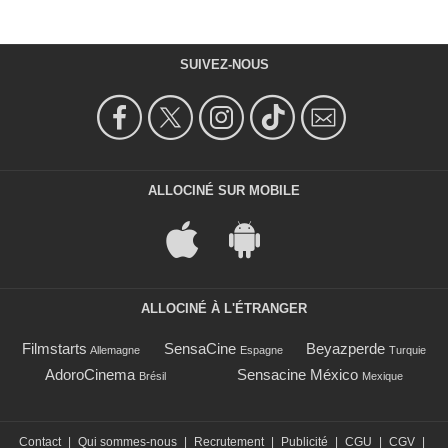
SUIVEZ-NOUS
ALLOCINÉ SUR MOBILE
ALLOCINÉ À L'ÉTRANGER
Filmstarts
SensaCine
Beyazperde
Allemagne
Espagne
Turquie
AdoroCinema
Sensacine México
Brésil
Mexique
Contact
|
Qui sommes-nous
|
Recrutement
|
Publicité
|
CGU
|
CGV
|