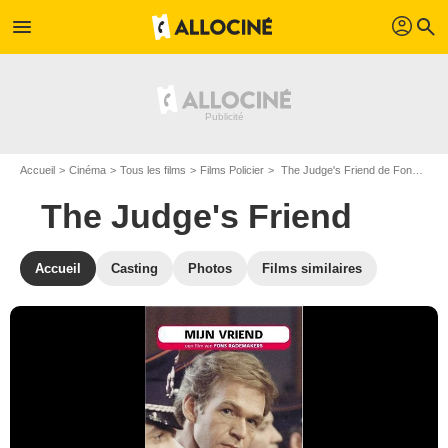
profil
menu
search
Accueil
Cinéma
Tous les films
Films Policier
The Judge's Friend de Fons Rademakers
The Judge's Friend
Accueil
Casting
Photos
Films similaires