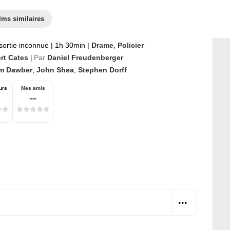
lms similaires
sortie inconnue
|
1h 30min
|
Drame
,
Policier
ert Cates
Par
Daniel Freudenberger
|
m Dawber
,
John Shea
,
Stephen Dorff
urs
Mes amis
--