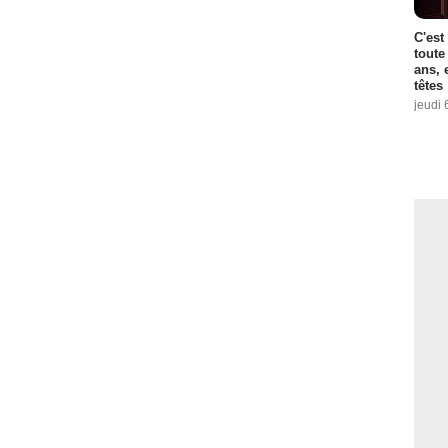
C'est
toute
ans, 
têtes
jeudi 