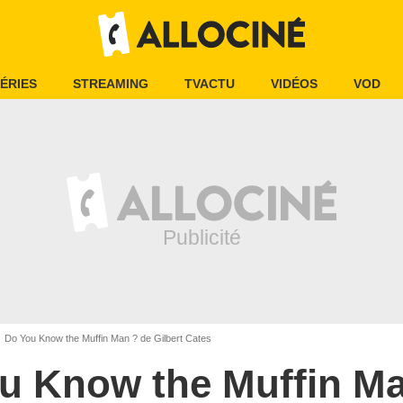
ÉRIES
STREAMING
TVACTU
VIDÉOS
VOD
Do You Know the Muffin Man ? de Gilbert Cates
u Know the Muffin M