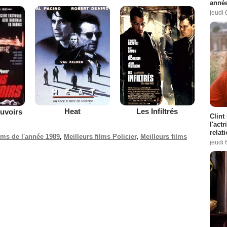
année
jeudi 
Heat
Les Infiltrés
ouvoirs
Clint
l'act
relat
ilms de l'année 1989
,
Meilleurs films Policier
,
Meilleurs films
jeudi 