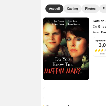
Accueil
Casting
Photos
Fi
Date de 
De
Gilb
Avec
Pa
Spectate
3,0
1 note