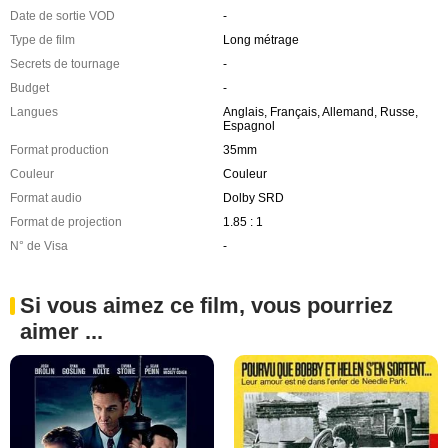
Date de sortie VOD
-
Type de film
Long métrage
Secrets de tournage
-
Budget
-
Langues
Anglais, Français, Allemand, Russe,
Espagnol
Format production
35mm
Couleur
Couleur
Format audio
Dolby SRD
Format de projection
1.85 : 1
N° de Visa
-
Si vous aimez ce film, vous pourriez
aimer ...