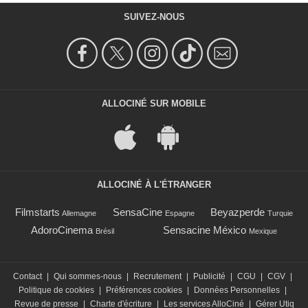
SUIVEZ-NOUS
ALLOCINÉ SUR MOBILE
ALLOCINÉ À L'ÉTRANGER
Filmstarts
SensaCine
Beyazperde
Allemagne
Espagne
Turquie
AdoroCinema
Sensacine México
Brésil
Mexique
Contact
|
Qui sommes-nous
|
Recrutement
|
Publicité
|
CGU
|
CGV
|
Politique de cookies
|
Préférences cookies
|
Données Personnelles
|
Revue de presse
|
Charte d'écriture
|
Les services AlloCiné
|
Gérer Utiq