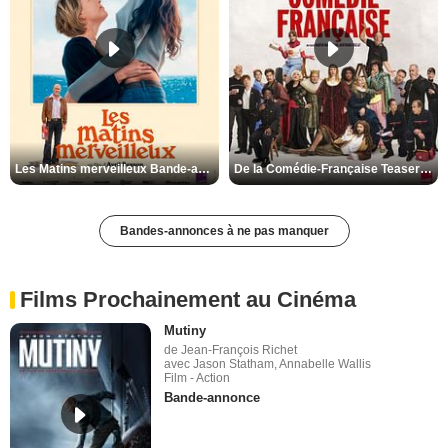
Les Matins merveilleux Bande-annonce VF
De la Comédie-Française Teaser VF
Bandes-annonces à ne pas manquer
Films Prochainement au Cinéma
Mutiny
de Jean-François Richet
avec Jason Statham, Annabelle Wallis
Film - Action
Bande-annonce