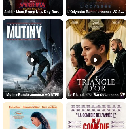
Spider-Man: Brand New Day Bande-annonce VO STFR
L'Odyssée Bande-annonce VO STFR
Mutiny Bande-annonce VO STFR
Le Triangle d'or Bande-annonce VF