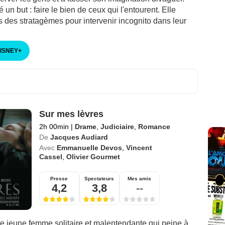
xé un but : faire le bien de ceux qui l'entourent. Elle
s des stratagèmes pour intervenir incognito dans leur
DISNEY
+
Sur mes lèvres
2h 00min
|
Drame
,
Judiciaire
,
Romance
De
Jacques Audiard
Avec
Emmanuelle Devos
,
Vincent
Cassel
,
Olivier Gourmet
Presse
Spectateurs
Mes amis
4,2
3,8
--
ne jeune femme solitaire et malentendante qui peine à