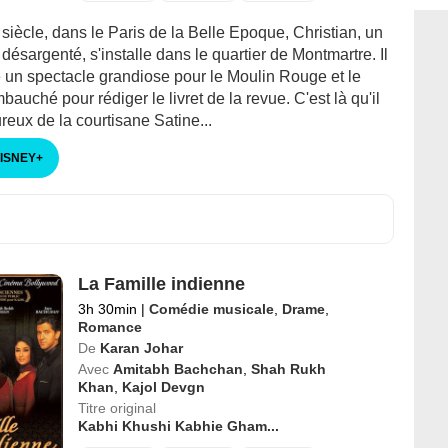
siècle, dans le Paris de la Belle Epoque, Christian, un
désargenté, s'installe dans le quartier de Montmartre. Il
e un spectacle grandiose pour le Moulin Rouge et le
bauché pour rédiger le livret de la revue. C'est là qu'il
eux de la courtisane Satine...
DISNEY
+
La Famille indienne
3h 30min
|
Comédie musicale
,
Drame
,
Romance
De
Karan Johar
Avec
Amitabh Bachchan
,
Shah Rukh
Khan
,
Kajol Devgn
Titre original
Kabhi Khushi Kabhie Gham...