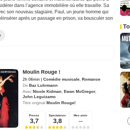
sidérer dans l’agence immobilière où elle travaille. Sa
vec son nouveau stagiaire, Paul, un jeune homme qui
 réinsérer après un passage en prison, va bousculer son
To
G
Moulin Rouge !
2h 06min
|
Comédie musicale
,
Romance
De
Baz Luhrmann
Avec
Nicole Kidman
,
Ewan McGregor
,
John Leguizamo
Titre original
Moulin Rouge!
Presse
Spectateurs
Mes amis
3,7
3,8
--