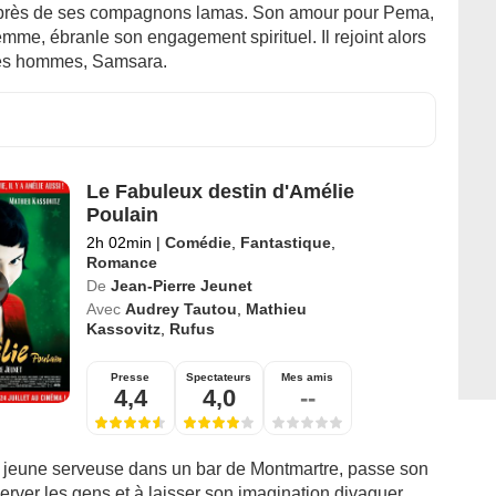
uprès de ses compagnons lamas. Son amour pour Pema,
mme, ébranle son engagement spirituel. Il rejoint alors
es hommes, Samsara.
Le Fabuleux destin d'Amélie
Poulain
2h 02min
|
Comédie
,
Fantastique
,
Romance
De
Jean-Pierre Jeunet
Avec
Audrey Tautou
,
Mathieu
Kassovitz
,
Rufus
Presse
Spectateurs
Mes amis
4,4
4,0
--
 jeune serveuse dans un bar de Montmartre, passe son
rver les gens et à laisser son imagination divaguer.