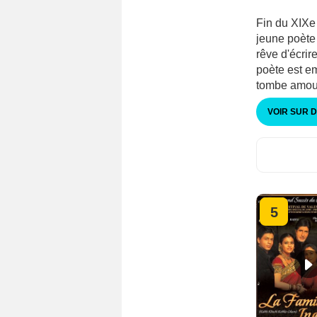
Fin du XIXe 
jeune poète 
rêve d'écrir
poète est em
tombe amour
VOIR SUR 
5