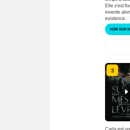
Elle s'est fi
invente alor
existence.
VOIR SUR 
3
Carla est u