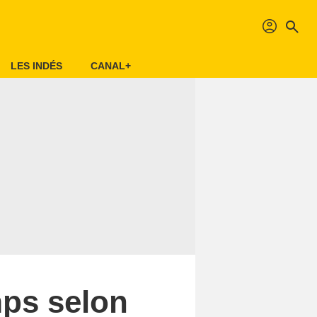
profil
search
LES INDÉS
CANAL+
mps selon