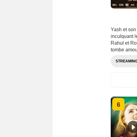
Yash et son 
inculquant l
Rahul et Ro
tombe amoure
STREAMIN
6