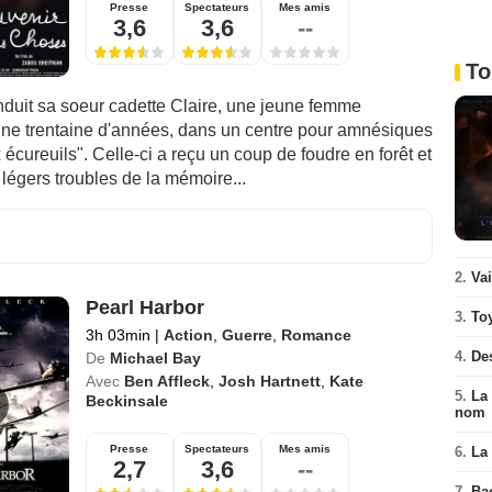
Presse
Spectateurs
Mes amis
3,6
3,6
--
To
nduit sa soeur cadette Claire, une jeune femme
une trentaine d'années, dans un centre pour amnésiques
écureuils". Celle-ci a reçu un coup de foudre en forêt et
légers troubles de la mémoire...
2.
Va
Pearl Harbor
3.
To
3h 03min
|
Action
,
Guerre
,
Romance
4.
De
De
Michael Bay
Avec
Ben Affleck
,
Josh Hartnett
,
Kate
5.
La 
Beckinsale
nom
Presse
Spectateurs
Mes amis
6.
La 
2,7
3,6
--
7.
Ba