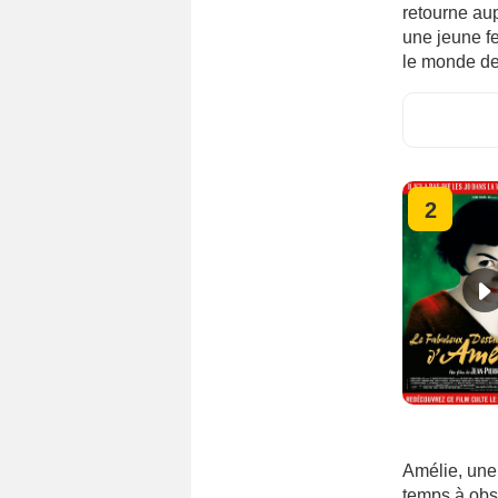
retourne a
une jeune fe
le monde d
2
Amélie, une
temps à obse