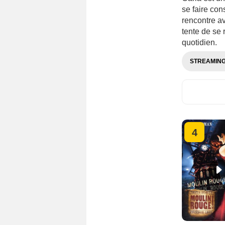
se faire con
rencontre a
tente de se
quotidien.
STREAMIN
4