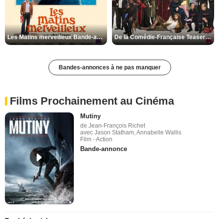
Les Matins merveilleux Bande-annonce VF
De la Comédie-Française Teaser VF
Bandes-annonces à ne pas manquer
Films Prochainement au Cinéma
Mutiny
de Jean-François Richet
avec Jason Statham, Annabelle Wallis
Film - Action
Bande-annonce