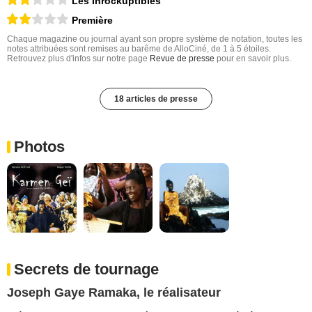
Les Inrockuptibles
Première
Chaque magazine ou journal ayant son propre système de notation, toutes les
notes attribuées sont remises au barême de AlloCiné, de 1 à 5 étoiles.
Retrouvez plus d'infos sur notre page
Revue de presse
pour en savoir plus.
18 articles de presse
Photos
Secrets de tournage
Joseph Gaye Ramaka, le réalisateur