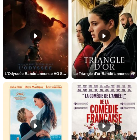
L'Odyssée Bande-annonce VO STFR
Le Triangle d'or Bande-annonce VF