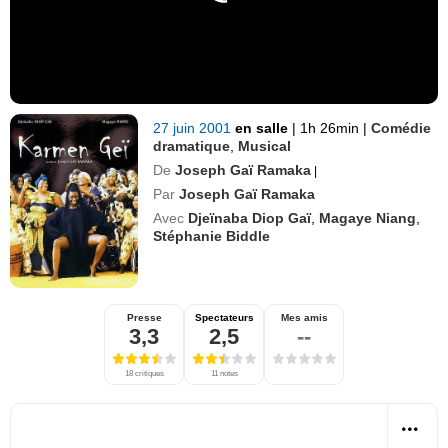
27 juin 2001
en salle
|
1h 26min
|
Comédie
dramatique
,
Musical
De
Joseph Gaï Ramaka
|
Par
Joseph Gaï Ramaka
Avec
Djeïnaba Diop Gaï
,
Magaye Niang
,
Stéphanie Biddle
Presse
Spectateurs
Mes amis
3,3
2,5
--
18 critiques
11 notes