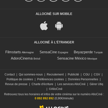
ALLOCINÉ SUR MOBILE
ALLOCINÉ À L'ÉTRANGER
Filmstarts
SensaCine
Beyazperde
Allemagne
Espagne
Turquie
AdoroCinema
Sensacine México
Brésil
Mexique
Contact
|
Qui sommes-nous
|
Recrutement
|
Publicité
|
CGU
|
CGV
|
Politique de cookies
|
Préférences cookies
|
Données Personnelles
|
Revue de presse
|
Charte d'écriture
|
Les services AlloCiné
|
Gérer Utiq
|
©AlloCiné
Retrouvez tous les horaires et infos de votre cinéma sur le numéro AlloCiné :
0 892 892 892
(0,90€/minute)