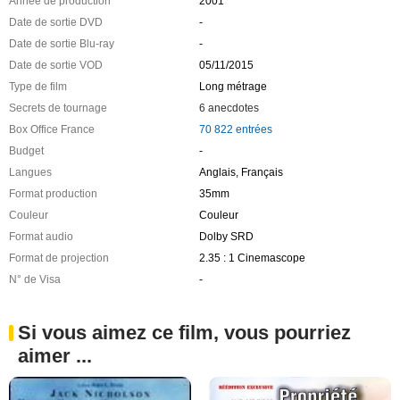
Année de production
2001
Date de sortie DVD
-
Date de sortie Blu-ray
-
Date de sortie VOD
05/11/2015
Type de film
Long métrage
Secrets de tournage
6 anecdotes
Box Office France
70 822 entrées
Budget
-
Langues
Anglais, Français
Format production
35mm
Couleur
Couleur
Format audio
Dolby SRD
Format de projection
2.35 : 1 Cinemascope
N° de Visa
-
Si vous aimez ce film, vous pourriez
aimer ...