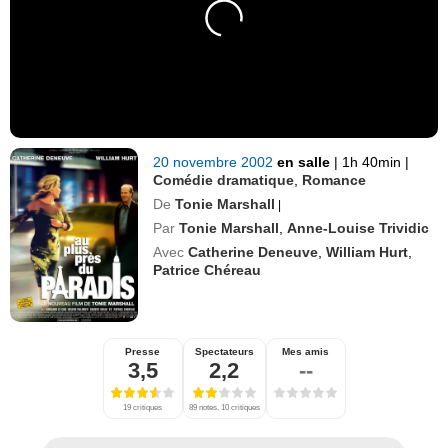
20 novembre 2002
en salle
|
1h 40min
|
Comédie dramatique
,
Romance
De
Tonie Marshall
|
Par
Tonie Marshall
,
Anne-Louise Trividic
Avec
Catherine Deneuve
,
William Hurt
,
Patrice Chéreau
Presse
Spectateurs
Mes amis
3,5
2,2
--
19 critiques
89 notes, 10 critiques