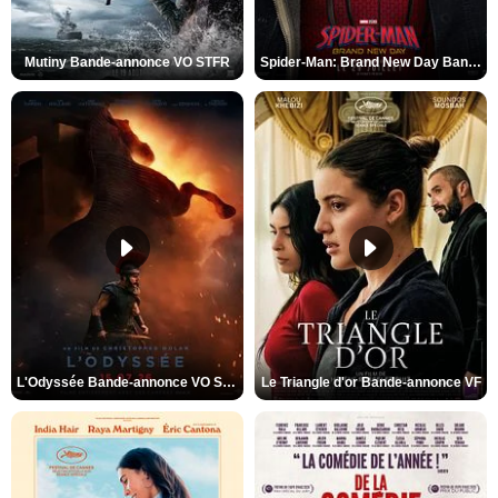
Mutiny Bande-annonce VO STFR
Spider-Man: Brand New Day Bande-annonce VO STFR
L'Odyssée Bande-annonce VO STFR
Le Triangle d'or Bande-annonce VF