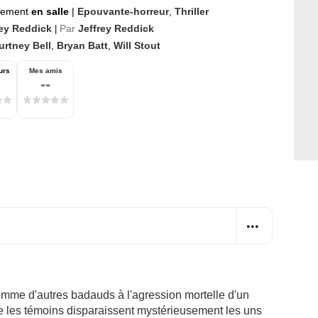
nement
en salle
|
Epouvante-horreur
,
Thriller
rey Reddick
Par
Jeffrey Reddick
|
urtney Bell
,
Bryan Batt
,
Will Stout
urs
Mes amis
--
omme d'autres badauds à l'agression mortelle d'un
que les témoins disparaissent mystérieusement les uns