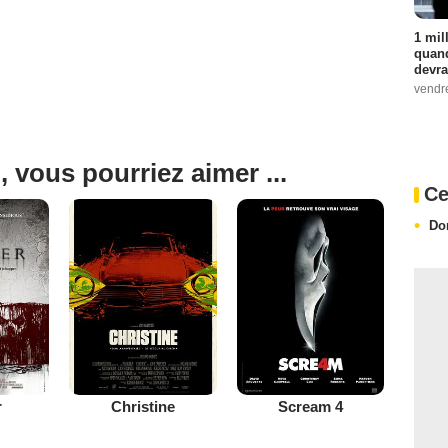
1 mil
quand
devra
vendr
, vous pourriez aimer ...
Ce
Do
r
Christine
Scream 4