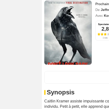
Prochai
De
Jeff
Avec
Ko
Spectate
2,8
1 note
Synopsis
Caitlin Kramer assiste impuissante c
individu. Petit à petit, elle apprend 