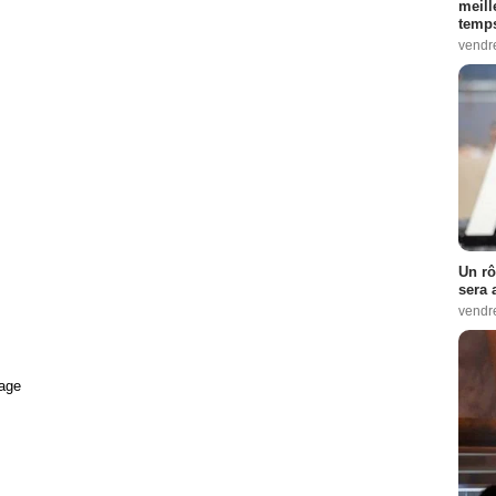
meill
temps
vendr
Un rô
sera 
vendr
age