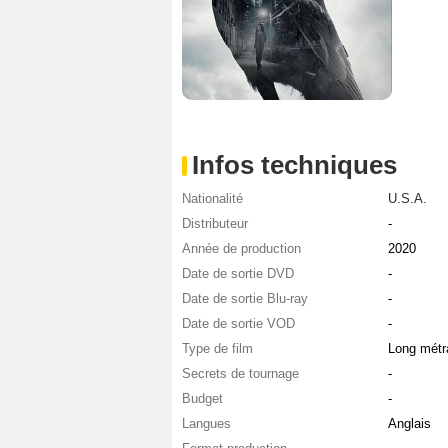
Infos techniques
Nationalité
U.S.A.
Distributeur
-
Année de production
2020
Date de sortie DVD
-
Date de sortie Blu-ray
-
Date de sortie VOD
-
Type de film
Long métr
Secrets de tournage
-
Budget
-
Langues
Anglais