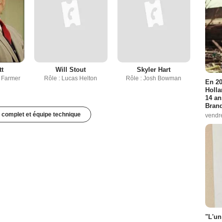
tt
Will Stout
Skyler Hart
 Farmer
Rôle : Lucas Helton
Rôle : Josh Bowman
En 20
Holla
14 an
Bran
 complet et équipe technique
vendr
"L'un