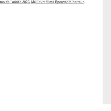
ilms de l'année 2020
,
Meilleurs films Epouvante-horreur
,
.