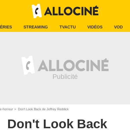
ÉRIES
STREAMING
TVACTU
VIDÉOS
VOD
e-horreur
Don't Look Back de Jeffrey Reddick
Don't Look Back