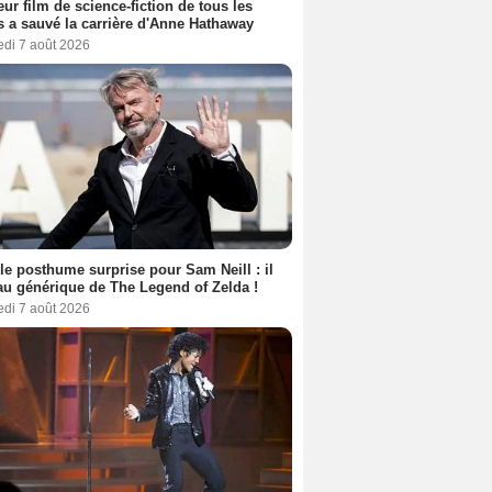
eur film de science-fiction de tous les
 a sauvé la carrière d'Anne Hathaway
edi 7 août 2026
le posthume surprise pour Sam Neill : il
au générique de The Legend of Zelda !
edi 7 août 2026