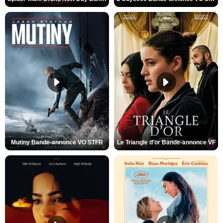
Mutiny Bande-annonce VO STFR
Le Triangle d'or Bande-annonce VF