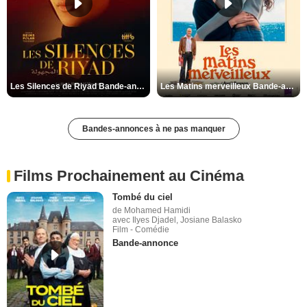
Les Silences de Riyad Bande-annonce VO STFR
Les Matins merveilleux Bande-annonce VF
Bandes-annonces à ne pas manquer
Films Prochainement au Cinéma
Tombé du ciel
de Mohamed Hamidi
avec Ilyes Djadel, Josiane Balasko
Film - Comédie
Bande-annonce