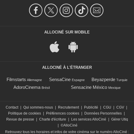
ALLOCINÉ SUR MOBILE
ALLOCINÉ À L'ÉTRANGER
Filmstarts
SensaCine
Beyazperde
Allemagne
Espagne
Turquie
AdoroCinema
Sensacine México
Brésil
Mexique
Contact
|
Qui sommes-nous
|
Recrutement
|
Publicité
|
CGU
|
CGV
|
Politique de cookies
|
Préférences cookies
|
Données Personnelles
|
Revue de presse
|
Charte d'écriture
|
Les services AlloCiné
|
Gérer Utiq
|
©AlloCiné
Retrouvez tous les horaires et infos de votre cinéma sur le numéro AlloCiné :