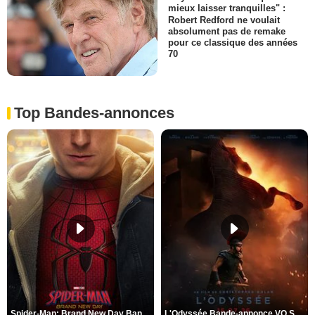
mieux laisser tranquilles" :
Robert Redford ne voulait
absolument pas de remake
pour ce classique des années
70
Top Bandes-annonces
Spider-Man: Brand New Day Bande-annonce VO STFR
L'Odyssée Bande-annonce VO STFR