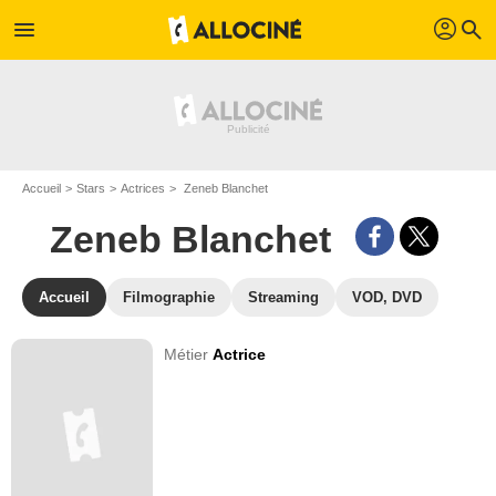
profil
menu
search
Accueil
Stars
Actrices
Zeneb Blanchet
Zeneb Blanchet
Accueil
Filmographie
Streaming
VOD, DVD
Métier
Actrice