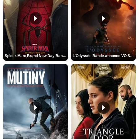
Spider-Man: Brand New Day Bande-annonce VO STFR
L'Odyssée Bande-annonce VO STFR