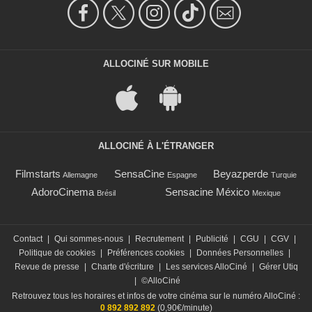
ALLOCINÉ SUR MOBILE
ALLOCINÉ À L'ÉTRANGER
Filmstarts
SensaCine
Beyazperde
Allemagne
Espagne
Turquie
AdoroCinema
Sensacine México
Brésil
Mexique
Contact
|
Qui sommes-nous
|
Recrutement
|
Publicité
|
CGU
|
CGV
|
Politique de cookies
|
Préférences cookies
|
Données Personnelles
|
Revue de presse
|
Charte d'écriture
|
Les services AlloCiné
|
Gérer Utiq
|
©AlloCiné
Retrouvez tous les horaires et infos de votre cinéma sur le numéro AlloCiné :
0 892 892 892
(0,90€/minute)