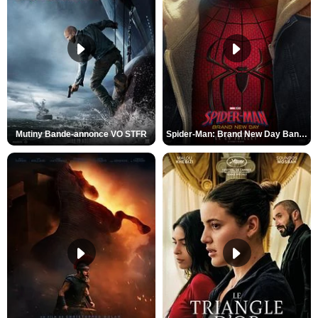
Mutiny Bande-annonce VO STFR
Spider-Man: Brand New Day Bande-annonce VO STFR