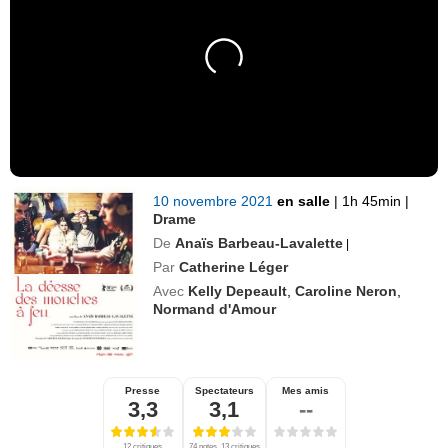
10 novembre 2021
en salle
|
1h 45min
|
Drame
De
Anaïs Barbeau-Lavalette
|
Par
Catherine Léger
Avec
Kelly Depeault
,
Caroline Neron
,
Normand d'Amour
Presse
Spectateurs
Mes amis
3,3
3,1
--
12 critiques
74 notes, 13 critiques