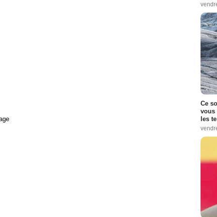
vendr
Ce so
vous 
les t
age
vendr