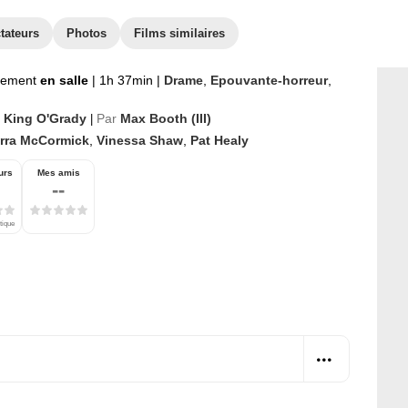
tateurs
Photos
Films similaires
nement
en salle
|
1h 37min
|
Drame
,
Epouvante-horreur
,
 King O'Grady
Par
Max Booth (III)
|
erra McCormick
,
Vinessa Shaw
,
Pat Healy
urs
Mes amis
--
tique