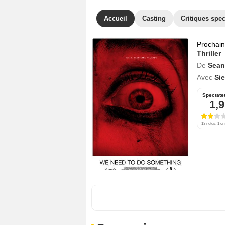
Accueil
Casting
Critiques spec
Prochai
Thriller
De
Sean
Avec
Si
Spectate
1,9
13 notes, 1 cri