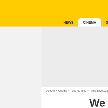
NEWS
CINÉMA
S
Accueil
Cinéma
Tous les films
Films Epouvant
We 