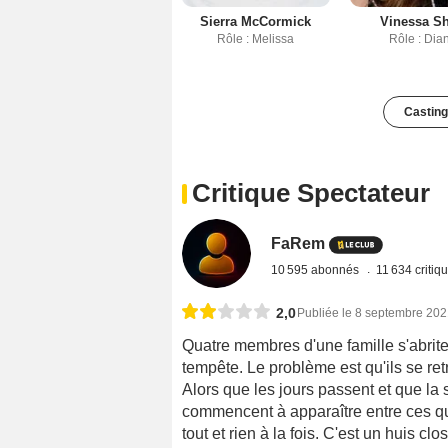
Sierra McCormick
Vinessa S
Rôle : Melissa
Rôle : Dia
Casting
Critique Spectateur
FaRem
10 595 abonnés
11 634 critiq
2,0
Publiée le 8 septembre 20
Quatre membres d'une famille s'abrite
tempête. Le problème est qu'ils se ret
Alors que les jours passent et que la s
commencent à apparaître entre ces q
tout et rien à la fois. C'est un huis cl