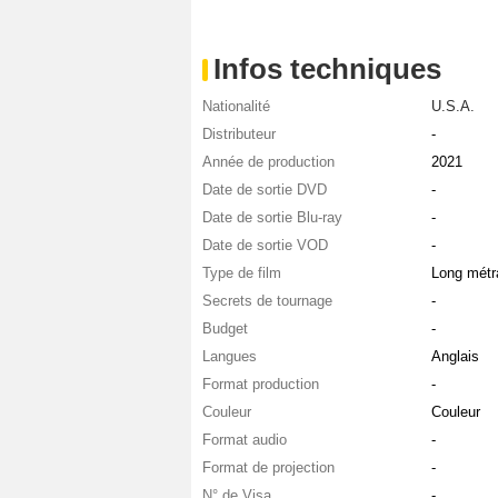
Infos techniques
Nationalité
U.S.A.
Distributeur
-
Année de production
2021
Date de sortie DVD
-
Date de sortie Blu-ray
-
Date de sortie VOD
-
Type de film
Long métr
Secrets de tournage
-
Budget
-
Langues
Anglais
Format production
-
Couleur
Couleur
Format audio
-
Format de projection
-
N° de Visa
-