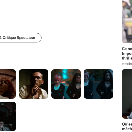
1 Critique Spectateur
Ce so
Impos
thrill
vendr
Qu’es
méch