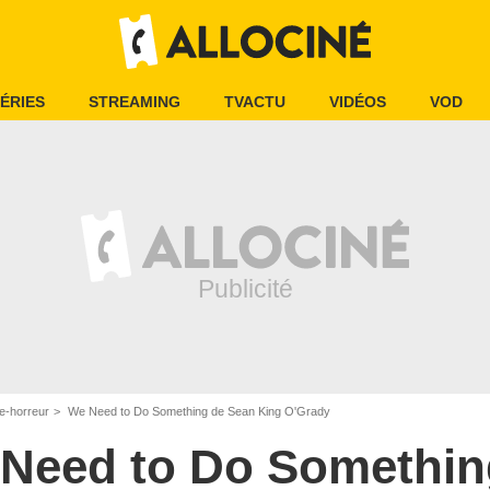
ÉRIES
STREAMING
TVACTU
VIDÉOS
VOD
e-horreur
We Need to Do Something de Sean King O'Grady
Need to Do Somethin