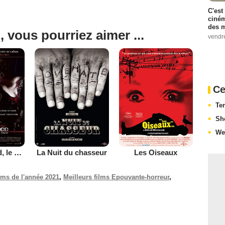
C'est
ciném
des m
, vous pourriez aimer ...
vendr
Ce
Te
Sh
We
Sweeney Todd, le diabolique barbier de Fleet Street
La Nuit du chasseur
Les Oiseaux
ilms de l'année 2021
,
Meilleurs films Epouvante-horreur
,
.