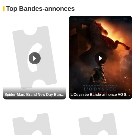
Top Bandes-annonces
Spider-Man: Brand New Day Bande-annonce VO STFR
L'Odyssée Bande-annonce VO STFR