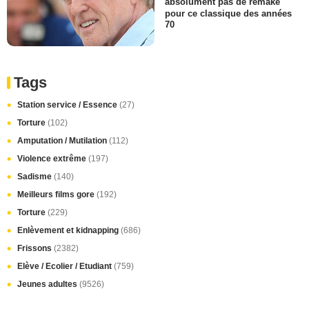
Robert Redford ne voulait
absolument pas de remake
pour ce classique des années
70
Tags
Station service / Essence
(27)
Torture
(102)
Amputation / Mutilation
(112)
Violence extrême
(197)
Sadisme
(140)
Meilleurs films gore
(192)
Torture
(229)
Enlèvement et kidnapping
(686)
Frissons
(2382)
Elève / Ecolier / Etudiant
(759)
Jeunes adultes
(9526)