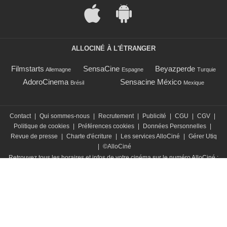
ALLOCINÉ SUR MOBILE
ALLOCINÉ À L'ÉTRANGER
Filmstarts
SensaCine
Beyazperde
Allemagne
Espagne
Turquie
AdoroCinema
Sensacine México
Brésil
Mexique
Contact
|
Qui sommes-nous
|
Recrutement
|
Publicité
|
CGU
|
CGV
|
Politique de cookies
|
Préférences cookies
|
Données Personnelles
|
Revue de presse
|
Charte d'écriture
|
Les services AlloCiné
|
Gérer Utiq
|
©AlloCiné
Retrouvez tous les horaires et infos de votre cinéma sur le numéro AlloCiné :
0 892 892 892
(0,90€/minute)