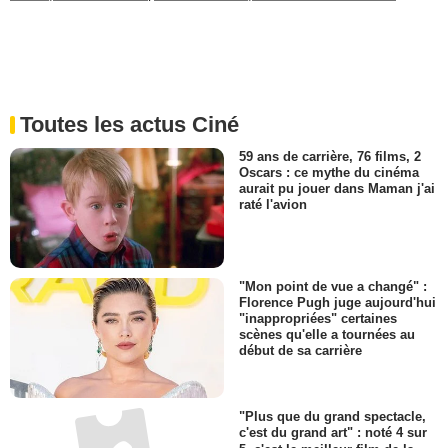
Pour découvrir d'autres films :
Meilleurs films de l'année 2006
,
Meilleurs
films Epouvante-horreur
,
Meilleurs films Epouvante-horreur en 2006
.
Toutes les actus Ciné
59 ans de carrière, 76 films, 2
Oscars : ce mythe du cinéma
aurait pu jouer dans Maman j'ai
raté l'avion
"Mon point de vue a changé" :
Florence Pugh juge aujourd'hui
"inappropriées" certaines
scènes qu'elle a tournées au
début de sa carrière
"Plus que du grand spectacle,