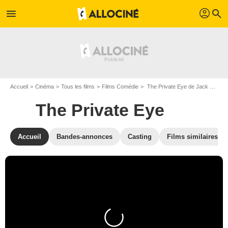
profil
menu
search
Accueil
Cinéma
Tous les films
Films Comédie
The Private Eye de Jack Cook
The Private Eye
Accueil
Bandes-annonces
Casting
Films similaires