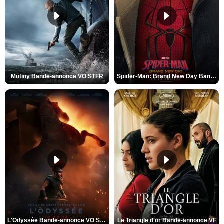
Mutiny Bande-annonce VO STFR
Spider-Man: Brand New Day Bande-annonce VO STFR
L'Odyssée Bande-annonce VO STFR
Le Triangle d'or Bande-annonce VF