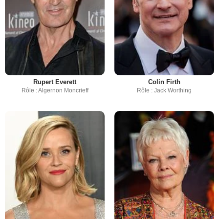
Rupert Everett
Colin Firth
Rôle : Algernon Moncrieff
Rôle : Jack Worthing