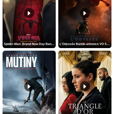
Spider-Man: Brand New Day Bande-annonce VO STFR
L'Odyssée Bande-annonce VO STFR