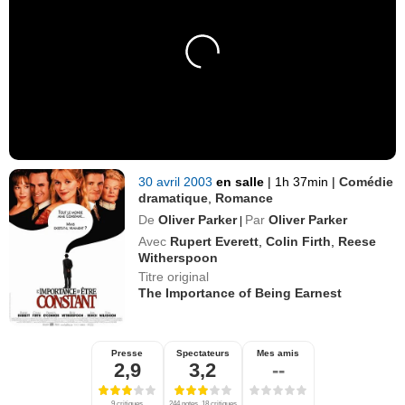
30 avril 2003
en salle
|
1h 37min
|
Comédie
dramatique
,
Romance
De
Oliver Parker
Par
Oliver Parker
|
Avec
Rupert Everett
,
Colin Firth
,
Reese
Witherspoon
Titre original
The Importance of Being Earnest
Presse
Spectateurs
Mes amis
2,9
3,2
--
9 critiques
244 notes, 18 critiques