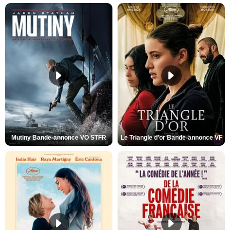
Mutiny Bande-annonce VO STFR
Le Triangle d'or Bande-annonce VF