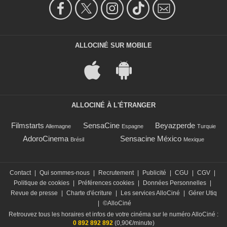
ALLOCINÉ SUR MOBILE
ALLOCINÉ À L'ÉTRANGER
Filmstarts
SensaCine
Beyazperde
Allemagne
Espagne
Turquie
AdoroCinema
Sensacine México
Brésil
Mexique
Contact
|
Qui sommes-nous
|
Recrutement
|
Publicité
|
CGU
|
CGV
|
Politique de cookies
|
Préférences cookies
|
Données Personnelles
|
Revue de presse
|
Charte d'écriture
|
Les services AlloCiné
|
Gérer Utiq
|
©AlloCiné
Retrouvez tous les horaires et infos de votre cinéma sur le numéro AlloCiné :
0 892 892 892
(0,90€/minute)