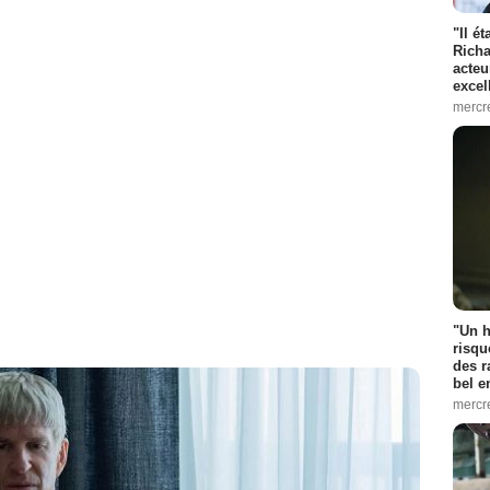
"Il é
Richa
acteu
excel
mercr
"Un h
risqu
des r
bel 
mercr