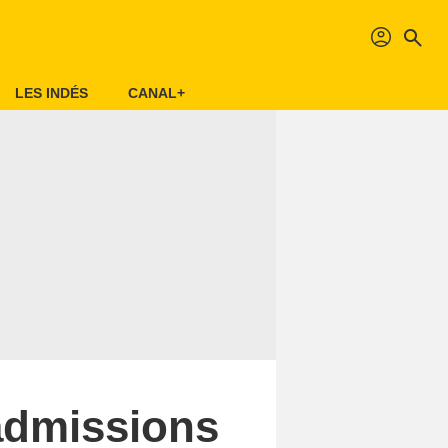
profil
search
LES INDÉS
CANAL+
 admissions