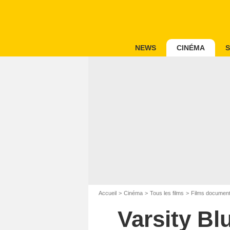
NEWS
CINÉMA
S
Accueil
Cinéma
Tous les films
Films document
Varsity Bl