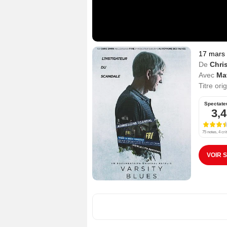
17 mars
De
Chris
Avec
Ma
Titre ori
Spectate
3,4
75 notes, 4 cri
VOIR 