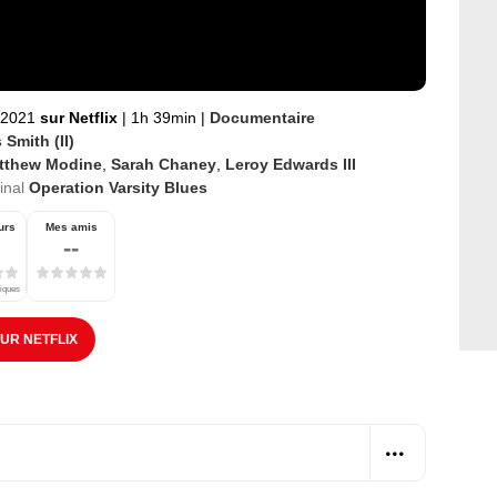
 2021
sur Netflix
|
1h 39min
|
Documentaire
 Smith (II)
tthew Modine
,
Sarah Chaney
,
Leroy Edwards III
ginal
Operation Varsity Blues
urs
Mes amis
--
tiques
SUR NETFLIX