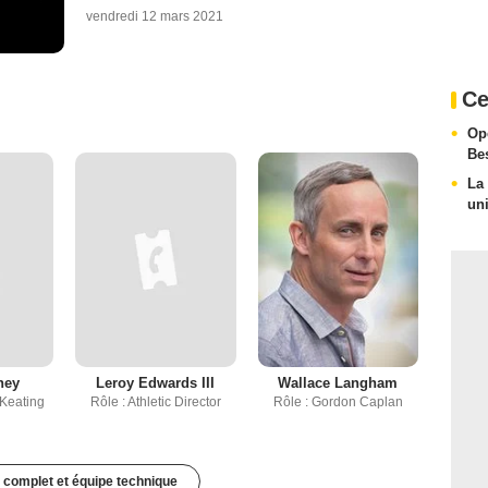
vendredi 12 mars 2021
Ce
Ope
Be
La 
un
ney
Leroy Edwards III
Wallace Langham
 Keating
Rôle : Athletic Director
Rôle : Gordon Caplan
 complet et équipe technique