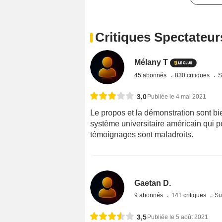
Critiques Spectateur
Mélany T
45 abonnés
830 critiques
S
3,0
Publiée le 4 mai 2021
Le propos et la démonstration sont bien
système universitaire américain qui po
témoignages sont maladroits.
Gaetan D.
9 abonnés
141 critiques
Su
3,5
Publiée le 5 août 2021