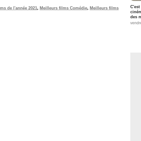
C'est
ilms de l'année 2021
,
Meilleurs films Comédie
,
Meilleurs films
ciném
des m
vendr