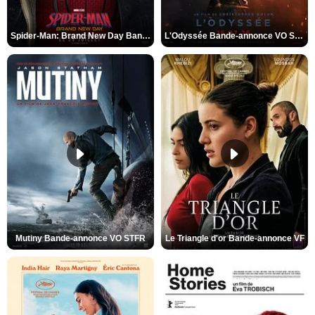
Spider-Man: Brand New Day Bande-annonce VO STFR
L'Odyssée Bande-annonce VO STFR
Mutiny Bande-annonce VO STFR
Le Triangle d'or Bande-annonce VF