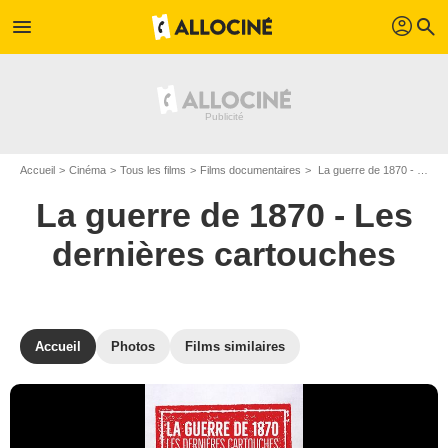
profil
menu
search
Accueil
Cinéma
Tous les films
Films documentaires
La guerre de 1870 - Les dernières cartouches de Eric Deroo
La guerre de 1870 - Les
dernières cartouches
Accueil
Photos
Films similaires