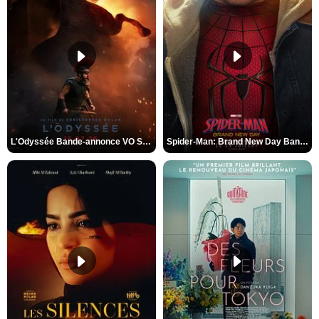
L'Odyssée Bande-annonce VO STFR
Spider-Man: Brand New Day Bande-annonce VO STFR