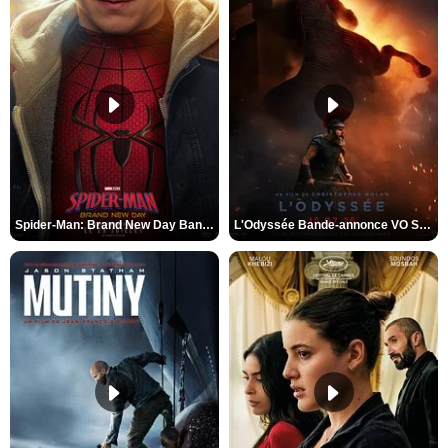
Spider-Man: Brand New Day Bande-annonce VO STFR
L'Odyssée Bande-annonce VO STFR